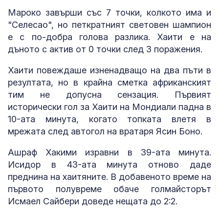
Мароко завърши със 7 точки, колкото има и
"Селесао", но петкратният световен шампион
е с по-добра голова разлика. Хаити e на
дъното с актив от 0 точки след 3 поражения.
Хаити повеждаше изненадващо на два пъти в
резултата, но в крайна сметка африканският
тим не допусна сензация. Първият
исторически гол за Хаити на Мондиали падна в
10-ата минута, когато топката влетя в
мрежата след автогол на вратаря Ясин Боно.
Ашраф Хакими изравни в 39-ата минута.
Исидор в 43-ата минута отново даде
преднина на хаитяните. В добавеното време на
първото полувреме обаче голмайсторът
Исмаел Сайбери доведе нещата до 2:2.