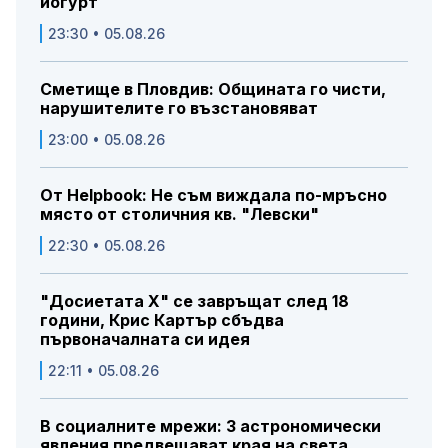
йогурт
23:30 • 05.08.26
Сметище в Пловдив: Общината го чисти,
нарушителите го възстановяват
23:00 • 05.08.26
От Helpbook: Не съм виждала по-мръсно
място от столичния кв. "Левски"
22:30 • 05.08.26
"Досиетата Х" се завръщат след 18
години, Крис Картър сбъдва
първоначалната си идея
22:11 • 05.08.26
В социалните мрежи: 3 астрономически
явления предвещават края на света