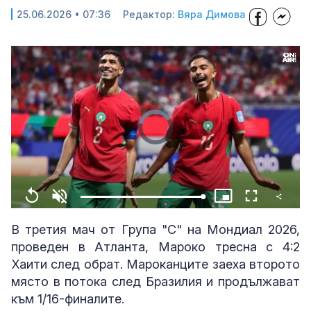
25.06.2026 • 07:36
Редактор:
Вяра Димова
Share
Loaded
:
Replay
Unmute
Picture-
Fullscreen
100.00%
in-
Picture
В третия мач от Група "С" на Мондиал 2026,
проведен в Атланта, Мароко тресна с 4:2
Хаити след обрат. Мароканците заеха второто
място в потока след Бразилия и продължават
към 1/16-финалите.