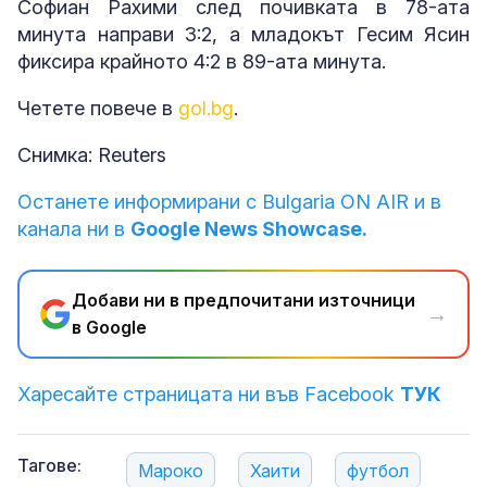
Софиан Рахими след почивката в 78-ата
минута направи 3:2, а младокът Гесим Ясин
фиксира крайното 4:2 в 89-ата минута.
Четете повече в
gol.bg
.
Снимка: Reuters
Останете информирани с Bulgaria ON AIR и в
канала ни в
Google News Showcase.
Добави ни в предпочитани източници
→
в Google
Харесайте страницата ни във Facebook
ТУК
Тагове:
Мароко
Хаити
футбол