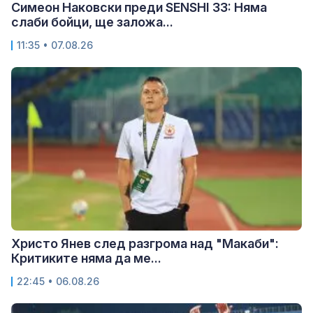
Симеон Наковски преди SENSHI 33: Няма
слаби бойци, ще заложа...
11:35 • 07.08.26
Христо Янев след разгрома над "Макаби":
Критиките няма да ме...
22:45 • 06.08.26