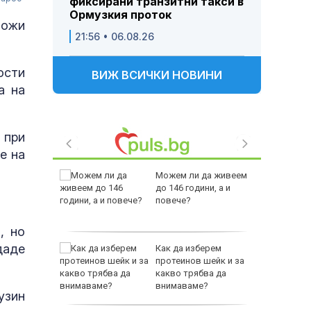
фиксирани транзитни такси в
Ормузкия проток
ложи
21:56 • 06.08.26
ости
ВИЖ ВСИЧКИ НОВИНИ
а на
 при
е на
 Пратиха
Можем ли да живеем
ката”
до 146 години, а и
 облечен
повече?
ЕО 16+)
, но
даде
Z-10 за
Как да изберем
протеинов шейк и за
какво трябва да
тренират
внимаваме?
узин