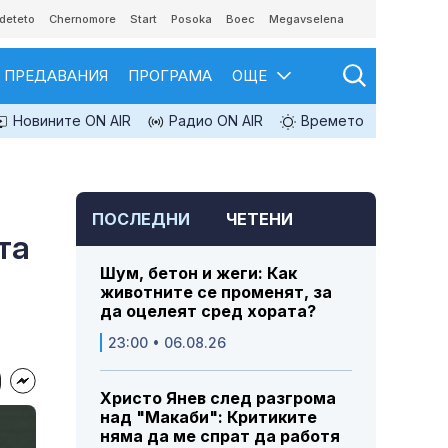
deteto
Chernomore
Start
Posoka
Boec
Megavselena
ПРЕДАВАНИЯ
ПРОГРАМА
ОЩЕ
Новините ON AIR
Радио ON AIR
Времето
ПОСЛЕДНИ
ЧЕТЕНИ
та
Шум, бетон и жеги: Как
животните се променят, за
да оцелеят сред хората?
23:00 • 06.08.26
Христо Янев след разгрома
над "Макаби": Критиките
няма да ме спрат да работя