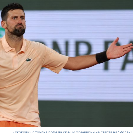
Джокович с трудна победа срещу французин на старта на "Ролан 