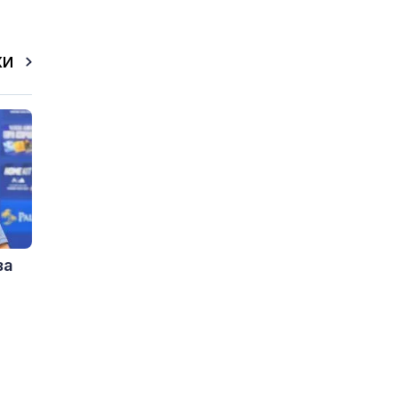
КИ
за