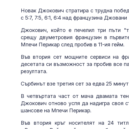
Новак Джокович стратира с трудна побед
с 5:7, 7:5, 6:1, 6:4 над французина Джован
Джокович, който е печелил три пъти "т
срещу двуметровия французин в първите
Мпечи Перикар след пробив в 11-ия гейм.
Във втория сет мощните сервиси на фра
десетата си възможност за пробив все пак
резултата.
Сърбинът взе третия сет за едва 25 минут
В четвъртата част от мача двамата тен
Джокович отново успя да надигра своя съ
шансове на Мпечи Перикар.
Във втория кръг носителят на 24 тит