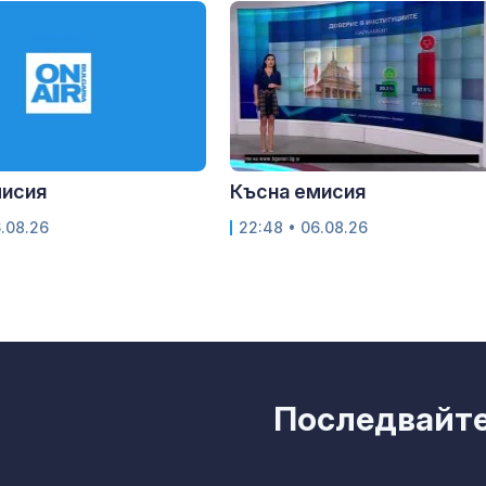
мисия
Късна емисия
6.08.26
22:48 • 06.08.26
Последвайте 