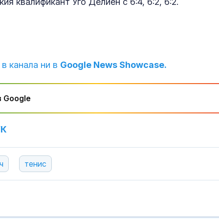
я квалификант Уго Делиен с 6:4, 6:2, 6:2.
Как войните 
Иран и Украйн
превърнаха в
енергиен шок
Меган Маркъл
 в канала ни в
Google News Showcase.
бански в басе
ЧРД
 Google
УК
ч
тенис