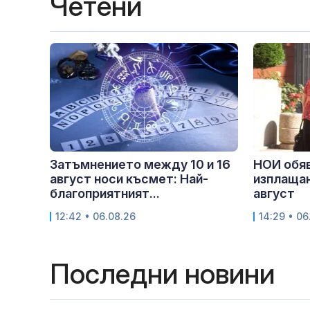
Четени
Затъмнението между 10 и 16
НОИ обяв
август носи късмет: Най-
изплащан
благоприятният...
август
12:42 • 06.08.26
14:29 • 06
Последни новини