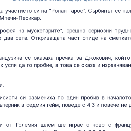
а участието си на "Ролан Гарос". Сърбинът се на
и Мпечи-Перикар.
рофея на мускетарите", срещна сериозни трудн
 два сета. Откриващата част отиде на сметкат
нцузина се оказаха пречка за Джокович, който
 успя да го пробие, а това се оказа и изравняван
За наказание:
в “месомелач
и.
руски войник
в рокля (ВИД
исисти си размениха по един пробив в началото
перник в седмия гейм, поведе с 4:3 и повече не 
Китай тества 
опасни мисии:
щурмовите
хеликоптери 
ли от Големия шлем ще играе отново с франц
полети под радара