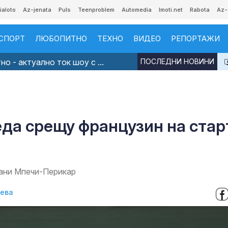
ialoto
Az-jenata
Puls
Teenproblem
Automedia
Imoti.net
Rabota
Az-
СПОРТ
ЛЮБОПИТНО
ТЕХНО
ВИДЕО
РЕПОРТАЖИ
о - актуално ток шоу с ...
ПОСЛЕДНИ НОВИНИ
да срещу французин на стар
овани Мпечи-Перикар
нева