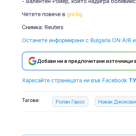
- Валентен Ройер, който надигра боливийски
Четете повече в
gol.bg
Снимка: Reuters
Останете информирани с Bulgaria ON AIR и
Добави ни в предпочитани източници в
Харесайте страницата ни във Facebook
Т
Тагове:
Ролан Гарос
Новак Джокови