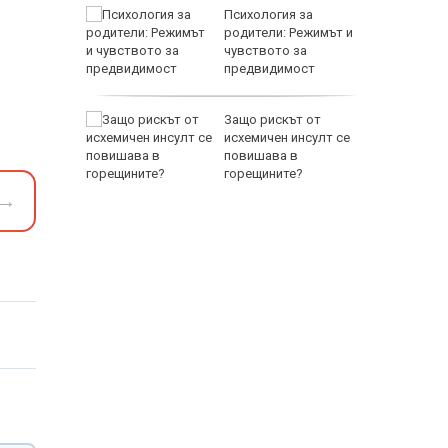
между
Психология за
а се
родители: Режимът и
 един
чувството за
предвидимост
EUR
 по
Защо рискът от
йна за
исхемичен инсулт се
повишава в
горещините?
→
800 EUR