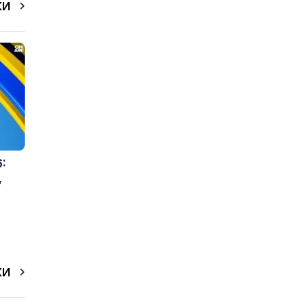
КИ
:
,
КИ