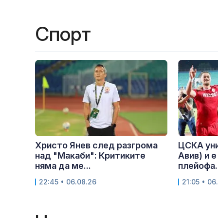
Спорт
Христо Янев след разгрома
ЦСКА ун
над "Макаби": Критиките
Авив) и е
няма да ме...
плейофа..
22:45 • 06.08.26
21:05 • 06