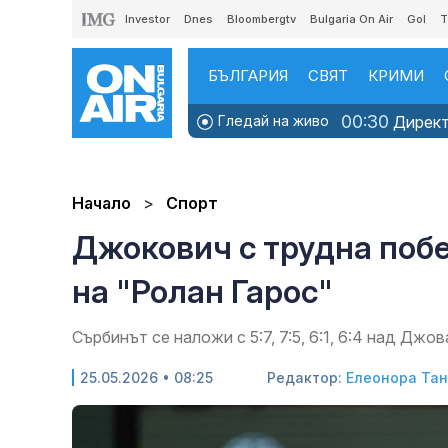
Investor
Dnes
Bloombergtv
Bulgaria On Air
Gol
T
БЪЛГАРИЯ
СВЯТ
КРИМИ
00:30
Гледай на живо
Директн
Начало
Спорт
Джокович с трудна побе
на "Ролан Гарос"
Сърбинът се наложи с 5:7, 7:5, 6:1, 6:4 над Дж
25.05.2026 • 08:25
Редактор:
Елеонора Та