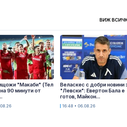
ВИЖ ВСИЧ
ищожи "Макаби" (Тел
Веласкес с добри новини 
 на 90 минути от
"Левски": Евертон Бала е
.
готов, Майкон...
.08.26
16:48 • 06.08.26