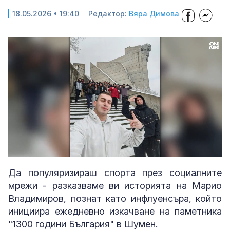
18.05.2026 • 19:40
Редактор:
Вяра Димова
Loaded
:
Unmute
37.27%
Да популяризираш спорта през социалните
мрежи - разказваме ви историята на Марио
Владимиров, познат като инфлуенсъра, който
инициира ежедневно изкачване на паметника
"1300 години България" в Шумен.