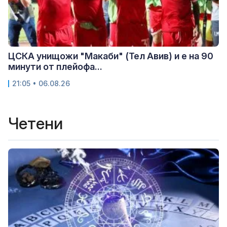
ЦСКА унищожи "Макаби" (Тел Авив) и е на 90
минути от плейофа...
21:05 • 06.08.26
Четени