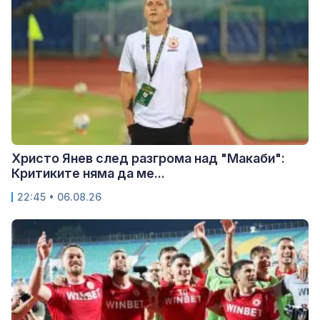
Христо Янев след разгрома над "Макаби":
Критиките няма да ме...
22:45 • 06.08.26