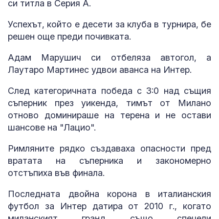
си титла в Серия А.
Успехът, който е десети за клуба в турнира, бе
решен още преди почивката.
Адам Марушич си отбеляза автогол, а
Лаутаро Мартинес удвои аванса на Интер.
След категоричната победа с 3:0 над същия
съперник през уикенда, тимът от Милано
отново доминираше на терена и не остави
шансове на "Лацио".
Римляните рядко създаваха опасности пред
вратата на съперника и закономерно
отстъпиха във финала.
Последната двойна корона в италианския
футбол за Интер датира от 2010 г., когато
миланският гранд също спечели