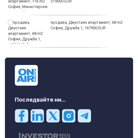
319000 EUR
продава, Двустаен апартамент, 68 m2
София, Дружба 1, 167900 EUR
дава под наем, Двустаен апартамент, 70
m2 София, Манастирски Ливади, 800 EUR
Последвайте ни...