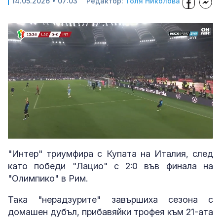
14.05.2026 • 07:03
Редактор:
Толя Николова
Loaded
:
Unmute
100.00%
"Интер" триумфира с Купата на Италия, след
като победи "Лацио" с 2:0 във финала на
"Олимпико" в Рим.
Така "нерадзурите" завършиха сезона с
домашен дубъл, прибавяйки трофея към 21-ата