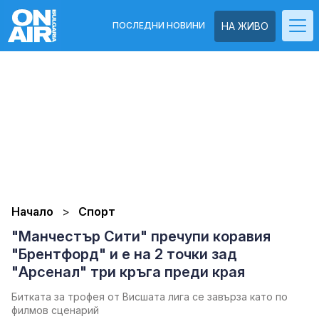
ПОСЛЕДНИ НОВИНИ
НА ЖИВО
Начало
Спорт
"Манчестър Сити" пречупи коравия
"Брентфорд" и е на 2 точки зад
"Арсенал" три кръга преди края
Битката за трофея от Висшата лига се завърза като по
филмов сценарий