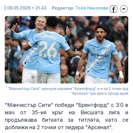
09.05.2026 • 21:42
Редактор:
Толя Николова
"Манчестър Сити" пречупи коравия "Брентфорд" и е на 2 точки зад
"Арсенал" три кръга преди края
"Манчестър Сити" победи "Брентфорд" с 3:0 в
мач от 35-ия кръг на Висшата лига и
продължава битката за титлата, като се
доближи на 2 точки от лидера "Арсенал".