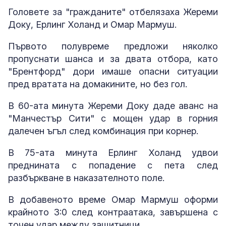
Головете за "гражданите" отбелязаха Жереми
Доку, Ерлинг Холанд и Омар Мармуш.
Първото полувреме предложи няколко
пропуснати шанса и за двата отбора, като
"Брентфорд" дори имаше опасни ситуации
пред вратата на домакините, но без гол.
В 60-ата минута Жереми Доку даде аванс на
"Манчестър Сити" с мощен удар в горния
далечен ъгъл след комбинация при корнер.
В 75-ата минута Ерлинг Холанд удвои
преднината с попадение с пета след
разбъркване в наказателното поле.
В добавеното време Омар Мармуш оформи
крайното 3:0 след контраатака, завършена с
точен удар между защитници.