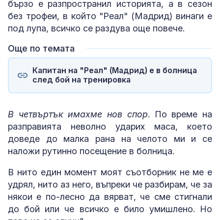
бързо е разпространил историята, а в сезон
без трофеи, в който "Реал" (Мадрид) винаги е
под лупа, всичко се раздува още повече.
Още по темата
Капитан на "Реал" (Мадрид) e в болница
след бой на тренировка
В четвъртък имахме нов спор
. По време на
разправията неволно ударих маса, което
доведе до малка рана на челото ми и се
наложи рутинно посещение в болница.
В нито един момент моят съотборник не ме е
удрял, нито аз него, въпреки че разбирам, че за
някои е по-лесно да вярват, че сме стигнали
до бой или че всичко е било умишлено. Но