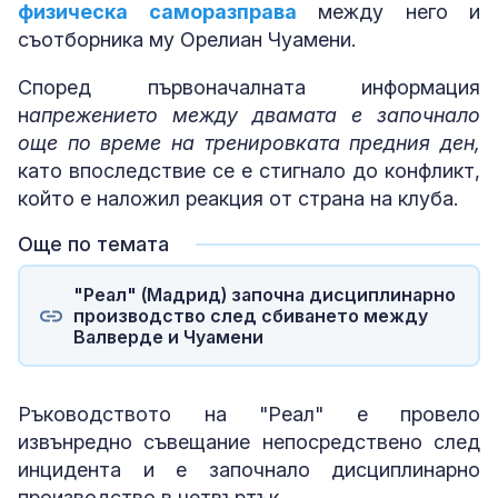
физическа саморазправа
между него и
съотборника му Орелиан Чуамени.
Според първоначалната информация
н
апрежението между двамата е започнало
още по време на тренировката предния ден,
като впоследствие се е стигнало до конфликт,
който е наложил реакция от страна на клуба.
Още по темата
"Реал" (Мадрид) започна дисциплинарно
производство след сбиването между
Валверде и Чуамени
Ръководството на "Реал" е провело
извънредно съвещание непосредствено след
инцидента и е започнало дисциплинарно
производство в четвъртък.