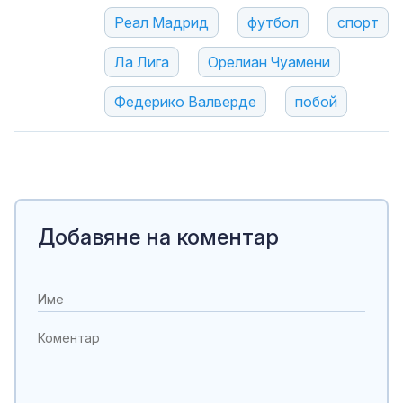
Реал Мадрид
футбол
спорт
Ла Лига
Орелиан Чуамени
Федерико Валверде
побой
Добавяне на коментар