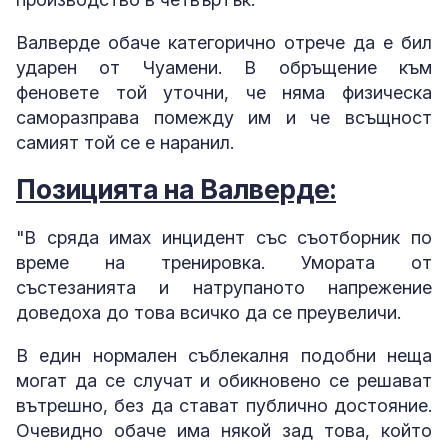
Валверде обаче категорично отрече да е бил
ударен от Чуамени. В обръщение към
феновете той уточни, че няма физическа
саморазправа помежду им и че всъщност
самият той се е наранил.
Позицията на Валверде:
"В сряда имах инцидент със съотборник по
време на тренировка. Умората от
състезанията и натрупаното напрежение
доведоха до това всичко да се преувеличи.
В един нормален съблекалня подобни неща
могат да се случат и обикновено се решават
вътрешно, без да стават публично достояние.
Очевидно обаче има някой зад това, който