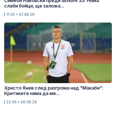
Симеон Наковски преди SENSHI 33: Няма
слаби бойци, ще заложа...
11:35 • 07.08.26
Христо Янев след разгрома над "Макаби":
Критиките няма да ме...
22:45 • 06.08.26