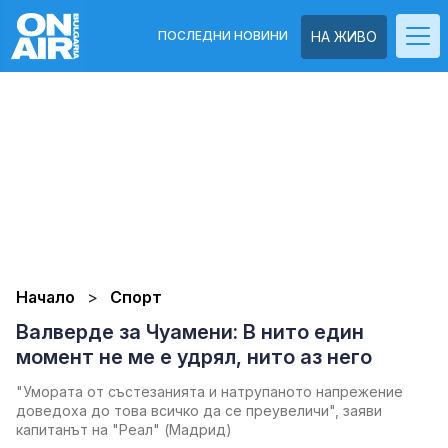
ПОСЛЕДНИ НОВИНИ
НА ЖИВО
Начало
Спорт
Валверде за Чуамени: В нито един
момент не ме е удрял, нито аз него
"Умората от състезанията и натрупаното напрежение
доведоха до това всичко да се преувеличи", заяви
капитанът на "Реал" (Мадрид)