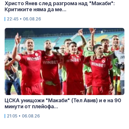
Христо Янев след разгрома над "Макаби":
Критиките няма да ме...
22:45 • 06.08.26
ЦСКА унищожи "Макаби" (Тел Авив) и е на 90
минути от плейофа...
21:05 • 06.08.26