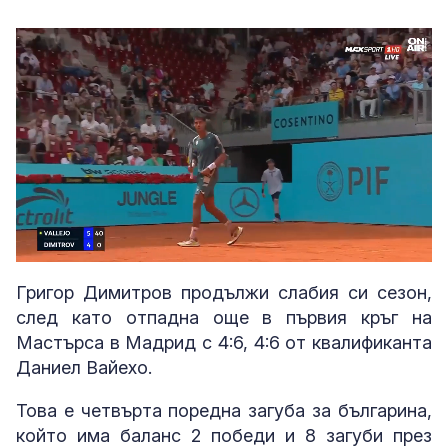
Loaded
:
Unmute
94.78%
Григор Димитров продължи слабия си сезон,
след като отпадна още в първия кръг на
Мастърса в Мадрид с 4:6, 4:6 от квалификанта
Даниел Вайехо.
Това е четвърта поредна загуба за българина,
който има баланс 2 победи и 8 загуби през