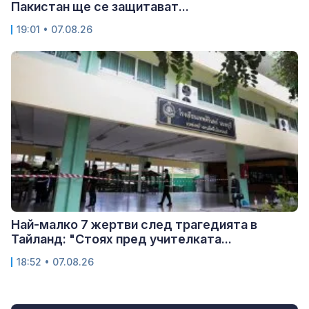
Пакистан ще се защитават...
19:01 • 07.08.26
Най-малко 7 жертви след трагедията в
Тайланд: "Стоях пред учителката...
18:52 • 07.08.26