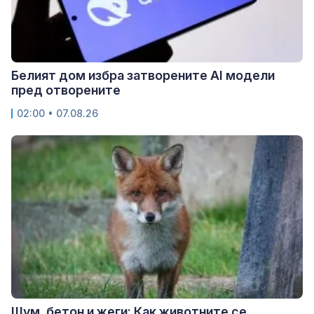
Белият дом избра затворените AI модели
пред отворените
02:00 • 07.08.26
Шум, бетон и жеги: Как животните се