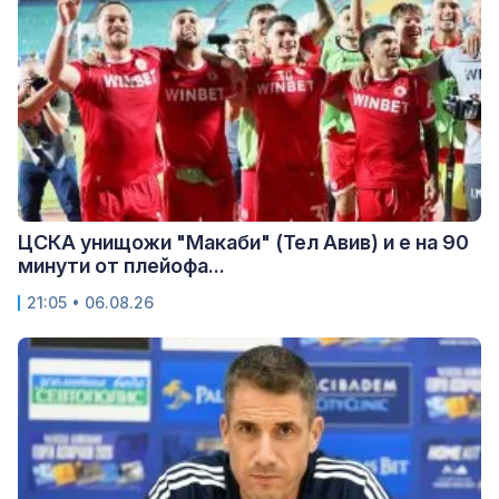
ЦСКА унищожи "Макаби" (Тел Авив) и е на 90
минути от плейофа...
21:05 • 06.08.26