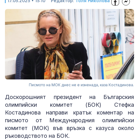
17.05.2025 • 15:10
Редактор:
Толя Николова
Писмото на МОК днес не е изненада, каза Костадинова.
Доскорошният президент на Българския
олимпийски комитет (БОК) Стефка
Костадинова направи кратък коментар на
писмото от Международния олимпийски
комитет (МОК) във връзка с казуса около
ръководството на БОК.