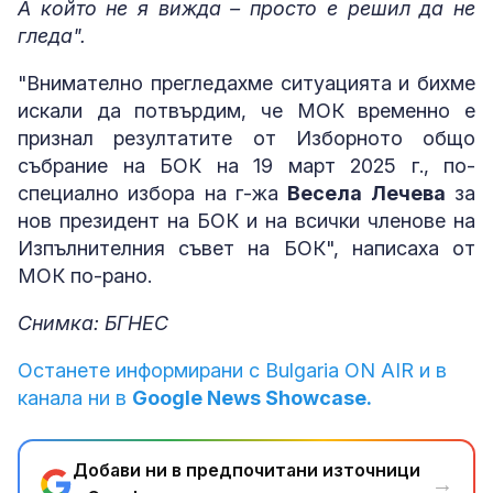
А който не я вижда – просто е решил да не
гледа".
"Внимателно прегледахме ситуацията и бихме
искали да потвърдим, че МОК временно е
признал резултатите от Изборното общо
събрание на БОК на 19 март 2025 г., по-
специално избора на г-жа
Весела Лечева
за
нов президент на БОК и на всички членове на
Изпълнителния съвет на БОК", написаха от
МОК по-рано.
Снимка: БГНЕС
Останете информирани с Bulgaria ON AIR и в
канала ни в
Google News Showcase.
Добави ни в предпочитани източници
→