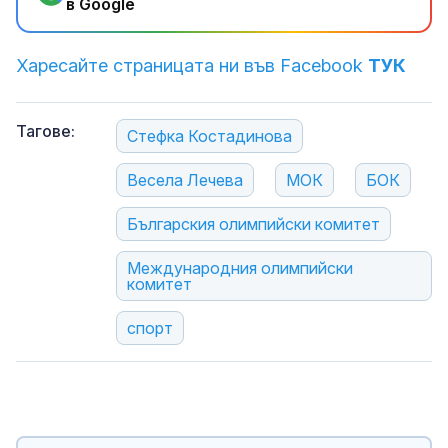
в Google
Харесайте страницата ни във Facebook
ТУК
Тагове:
Стефка Костадинова
Весела Лечева
МОК
БОК
Българския олимпийски комитет
Международния олимпийски
комитет
спорт