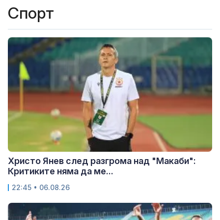
Спорт
Христо Янев след разгрома над "Макаби":
Критиките няма да ме...
22:45 • 06.08.26