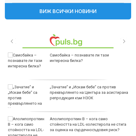
ВИЖ ВСИЧКИ НОВИНИ
Самобайка – познавате ли тази
интересна билка?
„Зачатие“ и „Искам бебе“ са против
прехвърлянето на Центъра за асистирана
репродукция към НЗОК
Аполипопротеин B – кога само
стойността на LDL-холестерола не стига
за оценка на сърдечносъдовия риск?