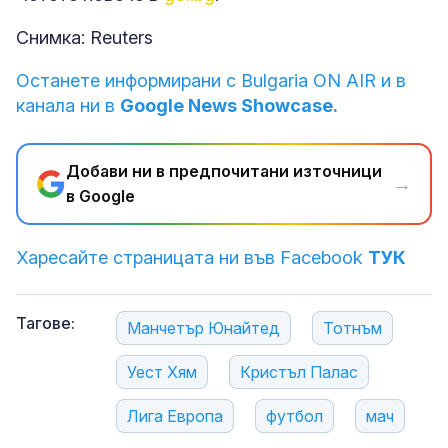
Снимка: Reuters
Останете информирани с Bulgaria ON AIR и в
канала ни в
Google News Showcase.
Добави ни в предпочитани източници
→
в Google
Харесайте страницата ни във Facebook
ТУК
Тагове:
Манчетър Юнайтед
Тотнъм
Уест Хям
Кристъл Палас
Лига Европа
футбол
мач