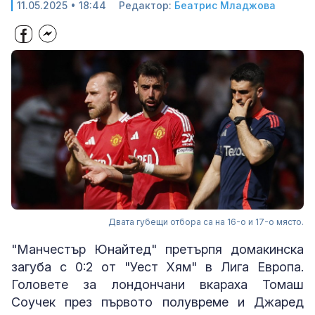
11.05.2025 • 18:44
Редактор:
Беатрис Младжова
Двата губещи отбора са на 16-о и 17-о място.
"Манчестър Юнайтед" претърпя домакинска
загуба с 0:2 от "Уест Хям" в Лига Европа.
Головете за лондончани вкараха Томаш
Соучек през първото полувреме и Джаред