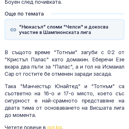
Боуен след почивката.
Още по темата
"Нюкасъл" сломи "Челси" и докосва
участие в Шампионската лига
В същото време "Тотнъм" загуби с 0:2 от
"Кристъл Палас" като домакин. Еберечи Езе
вкара два пъти за "Палас", а и гол на Исмаиал
Сар от гостите бе отменен заради засада.
Така "Манчестър Юнайтед" и "Тотнъм" са
съответно на 16-о и 17-о място, което със
сигурност е най-срамното представяне на
двата тима от основаването на Висшата лига
до момента.
Четете повече в
gol.bg
.