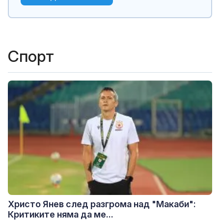
Спорт
Христо Янев след разгрома над "Макаби":
Критиките няма да ме...