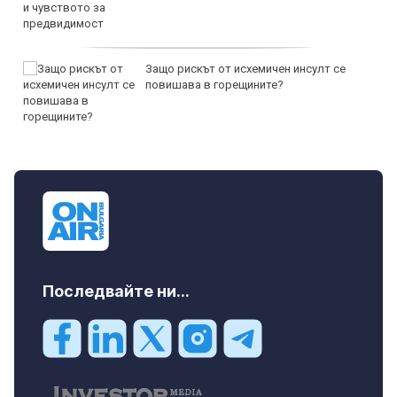
Защо рискът от исхемичен инсулт се
повишава в горещините?
Последвайте ни...