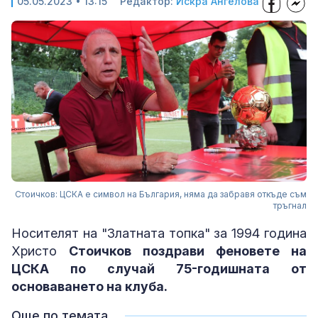
05.05.2023 • 13:15
Редактор:
Искра Ангелова
Стоичков: ЦСКА е символ на България, няма да забравя откъде съм
тръгнал
Носителят на "Златната топка" за 1994 година
Христо
Стоичков поздрави феновете на
ЦСКА по случай 75-годишната от
основаването на клуба.
Още по темата