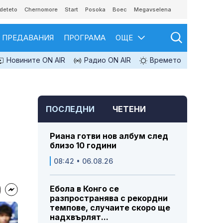
deteto
Chernomore
Start
Posoka
Boec
Megavselena
ПРЕДАВАНИЯ
ПРОГРАМА
ОЩЕ
Новините ON AIR
Радио ON AIR
Времето
ПОСЛЕДНИ
ЧЕТЕНИ
а
Риана готви нов албум след
близо 10 години
08:42 • 06.08.26
Ебола в Конго се
разпространява с рекордни
темпове, случаите скоро ще
надхвърлят...