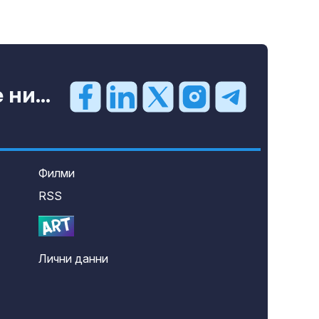
ни...
Филми
RSS
Лични данни