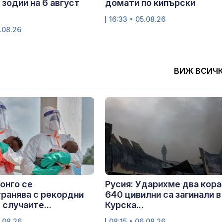
 зодии на 6 август
домати по кипърски
16:33 • 05.08.26
.08.26
ВИЖ ВСИЧ
Конго се
Русия: Ударихме два кора
ранява с рекордни
640 цивилни са загинали в
 случаите...
Курска...
.08.26
08:15 • 06.08.26