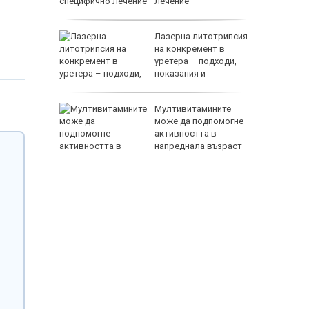
рогантно
лечение
нав при
Лазерна литотрипсия
ло с още
на конкремент в
уретера – подходи,
показания и
противопоказания
йна
Мултивитамините
може да подпомогне
н
активността в
ант
напреднала възраст
118000 