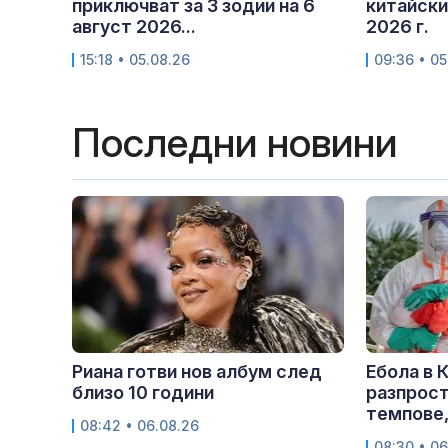
приключват за 3 зодии на 6
китайски
август 2026...
2026 г.
15:18 • 05.08.26
09:36 • 05
Последни новини
Риана готви нов албум след
Ебола в 
близо 10 години
разпрост
темпове,
08:42 • 06.08.26
08:30 • 06