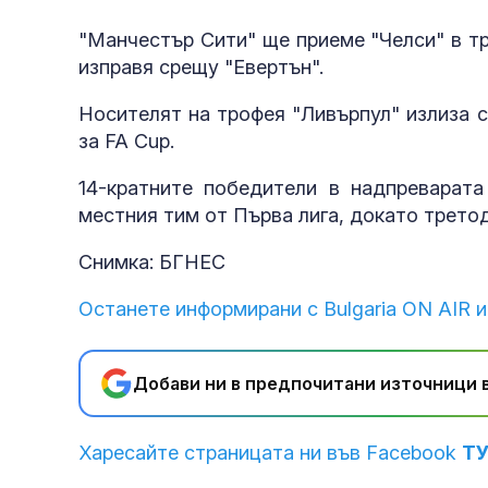
"Манчестър Сити" ще приеме "Челси" в т
изправя срещу "Евертън".
Носителят на трофея "Ливърпул" излиза 
за FA Cup.
14-кратните победители в надпреварата
местния тим от Първа лига, докато трето
Снимка: БГНЕС
Останете информирани с Bulgaria ON AIR и
Добави ни в предпочитани източници в
Харесайте страницата ни във Facebook
Т