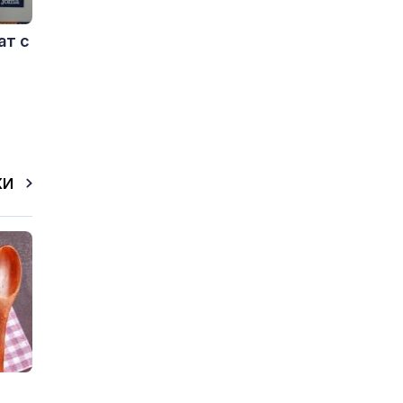
ат с
КИ