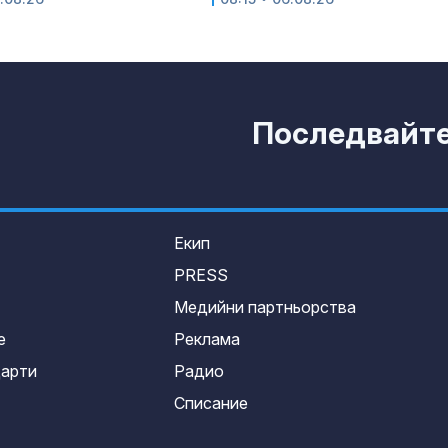
Последвайте 
Екип
PRESS
Медийни партньорства
е
Реклама
дарти
Радио
Списание