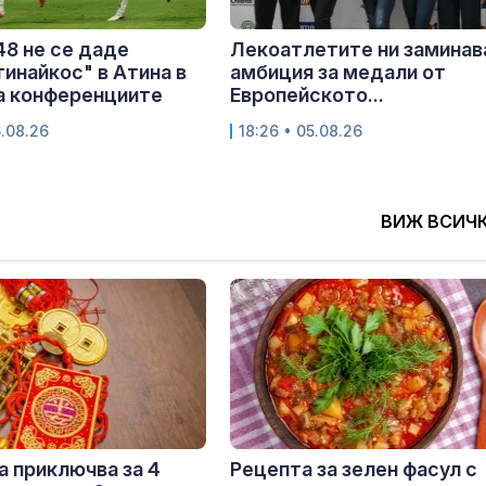
8 не се даде
Лекоатлетите ни заминав
тинайкос" в Атина в
амбиция за медали от
а конференциите
Европейското...
6.08.26
18:26 • 05.08.26
ВИЖ ВСИЧ
 приключва за 4
Рецепта за зелен фасул с