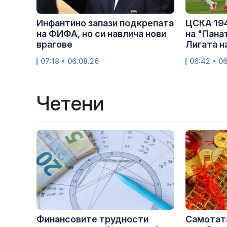
Инфантино запази подкрепата
ЦСКА 194
на ФИФА, но си навлича нови
на "Пана
врагове
Лигата н
07:18 • 06.08.26
06:42 • 0
Четени
Финансовите трудности
Самотата