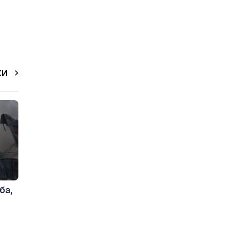
КИ
ба,