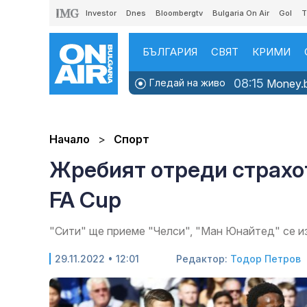
Investor
Dnes
Bloombergtv
Bulgaria On Air
Gol
T
БЪЛГАРИЯ
СВЯТ
КРИМИ
08:15
Гледай на живо
Money.b
Начало
Спорт
Жребият отреди страхот
FA Cup
"Сити" ще приеме "Челси", "Ман Юнайтед" се и
29.11.2022 • 12:01
Редактор:
Тодор Петров