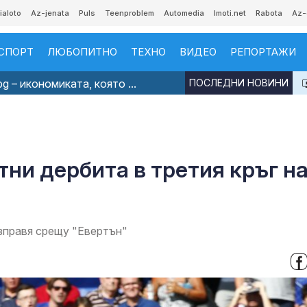
ialoto
Az-jenata
Puls
Teenproblem
Automedia
Imoti.net
Rabota
Az-
СПОРТ
ЛЮБОПИТНО
ТЕХНО
ВИДЕО
РЕПОРТАЖИ
g – икономиката, която ...
ПОСЛЕДНИ НОВИНИ
ни дербита в третия кръг н
зправя срещу "Евертън"