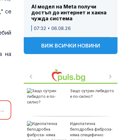
AI модел на Meta получи
" се
достъп до интернет и хакна
чужда система
07:32 • 06.08.26
ебий
ВИЖ ВСИЧКИ НОВИНИ
а на
беляза
Защо сутрин либидото
ната
е по-силно?
ка с
т без
→
анско:
Идиопатична
белодробна фиброза-
гради и
няма специфично