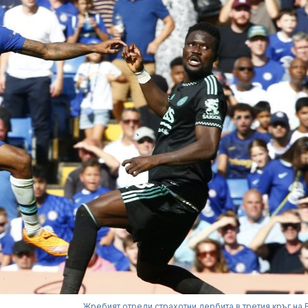
Жребият отреди страхотни дербита в третия кръг на 