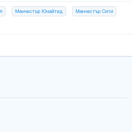
се държали а
л
Манчестър Юнайтед
Манчестър Сити
Нивото на Ду
Русе е спадна
4 см
ГДБОП и Укра
задържаха
международе
наркотрафик