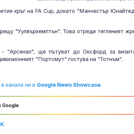
ретия кръг на FA Cup, докато "Манчестър Юнайтед
срещу "Уулвърхемптън". Това отреди тегленият жр
 - "Арсенал", ще пътуват до Оксфорд за визит
дивизионният "Портсмут" гостува на "Тотнъм".
 в канала ни в
Google News Showcase.
Хирошима от
81 г. от атом
бомбардиров
призив за свя
 Google
ядрени оръжия
Жителите в Б
УК
Младежите
прескачали о