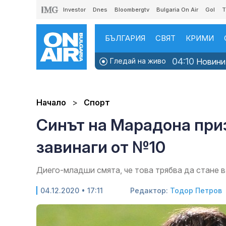
Investor
Dnes
Bloombergtv
Bulgaria On Air
Gol
T
БЪЛГАРИЯ
СВЯТ
КРИМИ
04:10
Гледай на живо
Новинит
Начало
Спорт
Синът на Марадона при
завинаги от №10
Диего-младши смята, че това трябва да стане 
04.12.2020 • 17:11
Редактор:
Тодор Петров