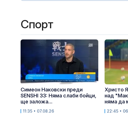
Спорт
Симеон Наковски преди
Христо Я
SENSHI 33: Няма слаби бойци,
над "Мак
ще заложа...
няма да м
11:35 • 07.08.26
22:45 • 06