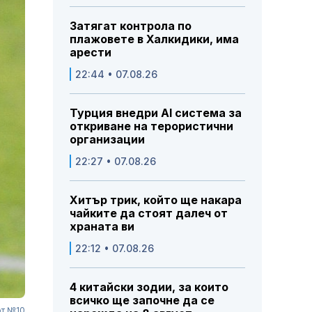
Затягат контрола по
плажовете в Халкидики, има
арести
22:44 • 07.08.26
Турция внедри AI система за
откриване на терористични
организации
22:27 • 07.08.26
Хитър трик, който ще накара
чайките да стоят далеч от
храната ви
22:12 • 07.08.26
4 китайски зодии, за които
всичко ще започне да се
от №10