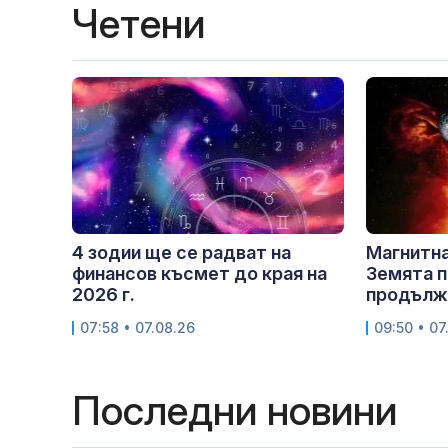
Четени
4 зодии ще се радват на
Магнитна
финансов късмет до края на
Земята п
2026 г.
продължи
07:58 • 07.08.26
09:50 • 07
Последни новини