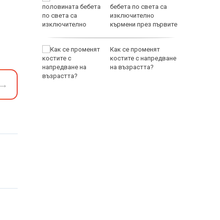
ои за
бебета по света са
изключително
кърмени през първите
шест месеца
и
Как се променят
ловдив с
костите с напредване
на възрастта?
→