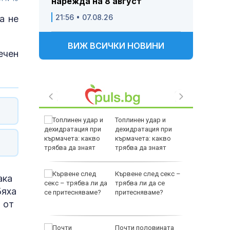
нарежда на 8 август
21:56 • 07.08.26
а не
ВИЖ ВСИЧКИ НОВИНИ
ечен
е
Топлинен удар и
като
дехидратация при
а
кърмачета: какво
слуги
трябва да знаят
родителите
Кървене след секс –
ака
родава
трябва ли да се
Бяха
ат за 22
притесняваме?
 от
зни -
Почти половината