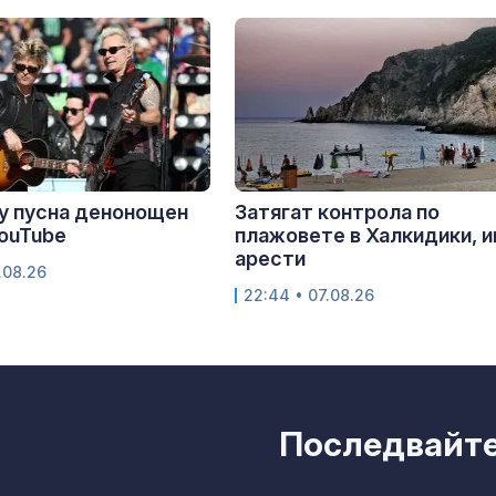
y пусна денонощен
Затягат контрола по
YouTube
плажовете в Халкидики, 
арести
.08.26
22:44 • 07.08.26
Последвайте 