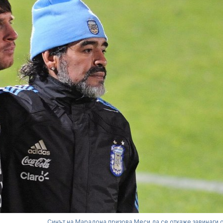
Синът на Марадона призова Меси да се откаже завинаги 