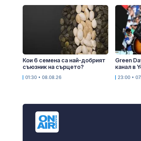
Кои 6 семена са най-добрият
Green Da
съюзник на сърцето?
канал в 
01:30 • 08.08.26
23:00 • 07