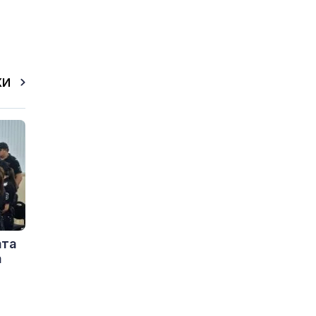
КИ
ата
а