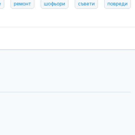
е
ремонт
шофьори
съвети
повреди