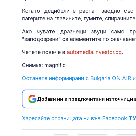
Когато децибелите растат заедно със
лагерите на главините, гумите, спирачнит
Ако чувате дразнещи звуци само при
"заподозрени" са елементите по окачване
Четете повече в
automedia.investor.bg
.
Снимка: magnific
Останете информирани с Bulgaria ON AIR и
Добави ни в предпочитани източници в
Харесайте страницата ни във Facebook
Т