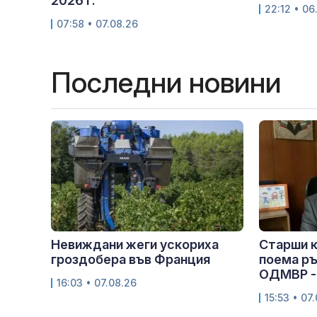
2026 г.
22:12 • 06
07:58 • 07.08.26
Последни новини
Невиждани жеги ускориха
Старши 
гроздобера във Франция
поема р
ОДМВР -
16:03 • 07.08.26
15:53 • 07