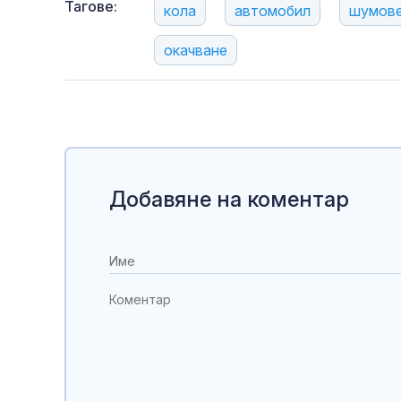
Тагове:
кола
автомобил
шумов
окачване
Добавяне на коментар