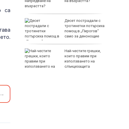
във
на възрастта?
о са
ще на
Десет пострадали с
ума по
тротинетки потърсиха
гава
помощ в „Пирогов“
ето.
само за денонощие
 Лепенки
Най-честите грешки,
ти и
които правим при
използването на
стове"
слънцезащита
→