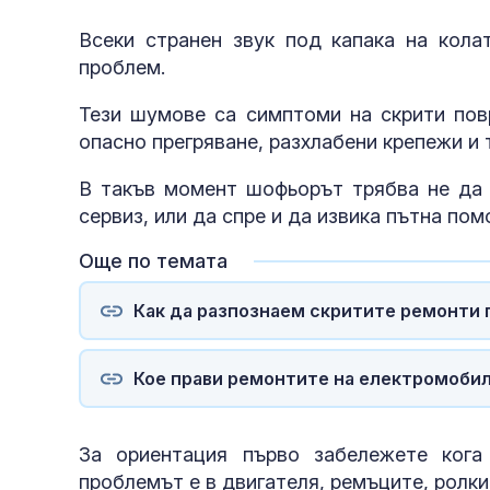
Всеки странен звук под капака на колат
проблем.
Тези шумове са симптоми на скрити пов
опасно прегряване, разхлабени крепежи и 
В такъв момент шофьорът трябва не да д
сервиз, или да спре и да извика пътна пом
Още по темата
Как да разпознаем скритите ремонти п
Кое прави ремонтите на електромоби
За ориентация първо забележете кога
проблемът е в двигателя, ремъците, ролки