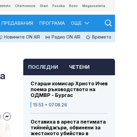
deteto
Chernomore
Start
Posoka
Boec
Megavselena
ПРЕДАВАНИЯ
ПРОГРАМА
ОЩЕ
Новините ON AIR
Радио ON AIR
Времето
ПОСЛЕДНИ
ЧЕТЕНИ
да
Старши комисар Христо Ичев
поема ръководството на
ОДМВР - Бургас
15:53 • 07.08.26
Оставиха в ареста петимата
тийнейджъри, обвинени за
жестокото убийство в