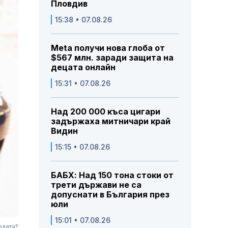
Пловдив
15:38 • 07.08.26
Meta получи нова глоба от
$567 млн. заради защита на
децата онлайн
15:31 • 07.08.26
Над 200 000 къса цигари
задържаха митничари край
Видин
15:15 • 07.08.26
БАБХ: Над 150 тона стоки от
трети държави не са
допуснати в България през
юли
15:01 • 07.08.26
олата?