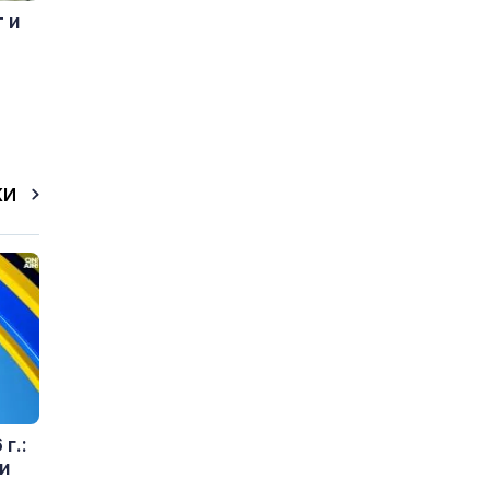
 и
КИ
г.:
и