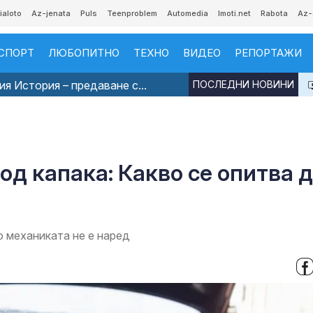
ialoto
Az-jenata
Puls
Teenproblem
Automedia
Imoti.net
Rabota
Az-
СПОРТ
ЛЮБОПИТНО
ТЕХНО
ВИДЕО
РЕПОРТАЖИ
я История – предаване с...
ПОСЛЕДНИ НОВИНИ
од капака: Какво се опитва 
о механиката не е наред