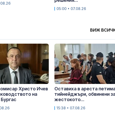
решения...
.08.26
05:00 • 07.08.26
ВИЖ ВСИЧ
комисар Христо Ичев
Оставиха в ареста петим
ъководството на
тийнейджъри, обвинени з
 Бургас
жестокото...
.08.26
15:38 • 07.08.26