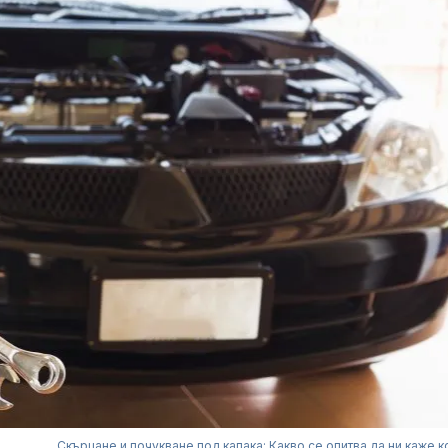
Скърцане и почукване под капака: Какво се опитва да ни каже к