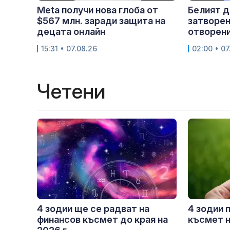
Meta получи нова глоба от
Белият д
$567 млн. заради защита на
затворен
децата онлайн
отворен
15:31 • 07.08.26
02:00 • 07
Четени
4 зодии ще се радват на
4 зодии 
финансов късмет до края на
късмет н