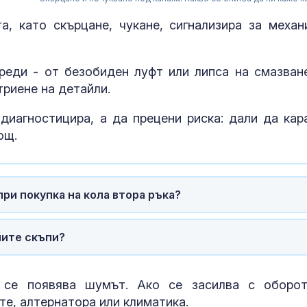
а, като скърцане, чукане, сигнализира за механ
реди - от безобиден луфт или липса на смазван
триене на детайли.
иагностицира, а да прецени риска: дали да кар
ощ.
ри покупка на кола втора ръка?
Издирват 58-
годишният Х
лите скъпи?
Величков от 
Оряховица
 се появява шумът. Ако се засилва с оборот
Мъск даде по
си на Марин 
те, алтернатора или климатика.