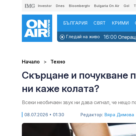
Investor
Dnes
Bloombergtv
Bulgaria On Air
Gol
T
БЪЛГАРИЯ
СВЯТ
КРИМИ
16:00
Гледай на живо
Операци
Начало
Техно
Скърцане и почукване п
ни каже колата?
Всеки необичаен звук ни дава сигнал, че нещо п
08.07.2026 • 01:30
Редактор:
Вяра Димова