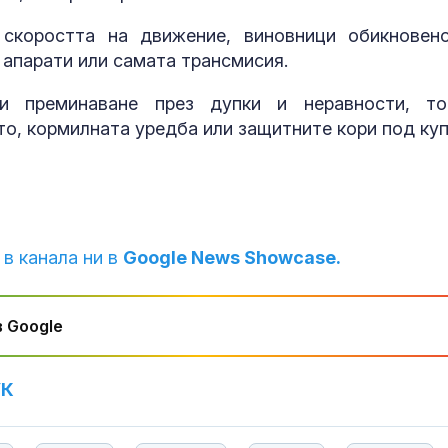
за изборите 
Франция
 скоростта на движение, виновници обикновен
е апарати или самата трансмисия.
Откриха огни
Африканска ч
 преминаване през дупки и неравности, то
свинете във
то, кормилната уредба или защитните кори под куп
Варненско
Сигналите ви:
срещу мигран
проблеми на
"Златните мо
 в канала ни в
Google News Showcase.
 Google
УК