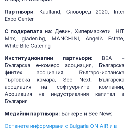
Партньори
: Kaufland, Словоред 2020, Inter
Expo Center
С подкрепата на
: Девин, Хипермаркети HIT
Max, gladen.bg, MANCHINI, Angel’s Estate,
White Bite Catering
Институционални партньори
: BEA –
Българска е-комерс асоциация, Българска
финтех асоциация, Българо-испанска
търговска камара, See Next, Българска
асоциация на софтуерните компании,
Асоциация на индустриалния капитал в
България
Медийни партньори:
БанкерЪ и See News
Останете информирани с Bulgaria ON AIR и в