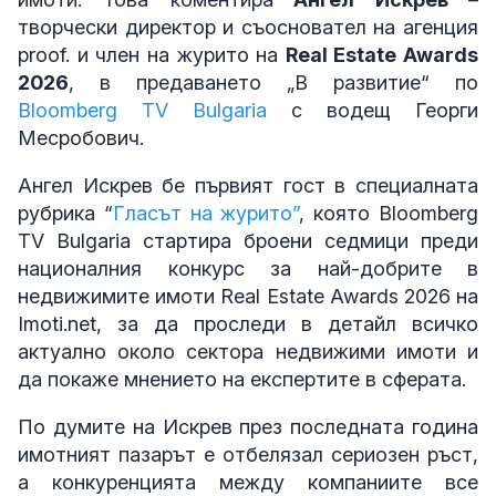
творчески директор и съосновател на агенция
proof. и член на журито на
Real Estate Awards
2026
, в предаването „В развитие“ по
Bloomberg TV Bulgaria
с водещ Георги
Месробович.
Ангел Искрев бе първият гост в специалната
рубрика “
Гласът на журито”
, която Bloomberg
TV Bulgaria стартира броени седмици преди
националния конкурс за най-добрите в
недвижимите имоти Real Estate Awards 2026 на
Imoti.net, за да проследи в детайл всичко
актуално около сектора недвижими имоти и
да покаже мнението на експертите в сферата.
По думите на Искрев през последната година
имотният пазарът е отбелязал сериозен ръст,
а конкуренцията между компаниите все