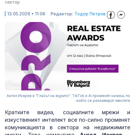
сектор
13.05.2026 • 11:06
Редактор:
Тодор Петров
Ангел Искрев в "Гласът на журито": TikTok и AI променят начина, по
който се рекламират имотите
Кратките видеа, социалните мрежи и
изкуственият интелект все по-силно променят
комуникацията в сектора на недвижимите
имоти. Това коментира
Ангел Искрев
–