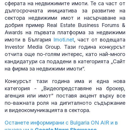
сферата на недвижимите имоти. Те са част от
дългосрочната инициатива за развитие на
сектора недвижими имот и насърчаване на
добрия пример Real Estate Business Forums &
Awards на първата платформа за недвижими
имоти в България
Imoti.net
, част от водещата
Investor Media Group. Тази година конкурсът
отчита още по-голям интерес, като най-много
кандидатури са подадени в категорията „Сайт
на фирма за недвижими имоти“.
Конкурсът тази година има и една нова
категория - „Видеопредставяне на брокер,
агенция или имот“ поставя акцент върху все
по-важната роля на дигиталното съдържание
и видеокомуникацията в сектора.
Останете информирани с Bulgaria ON AIR и в
канала ни в
Google News Showcase.