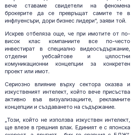
вече ставаме свидетели на феномена
брокерите да се превръщат самите те в
инфлуенсъри, дори бизнес лидери“, заяви той.
Искрев отбеляза още, че при имотите от по-
висок клас компаниите все по-често
инвестират в специално видеосъдържание,
отделни уебсайтове и цялостни
комуникационни концепции за конкретен
проект или имот.
Сериозно влияние върху сектора оказва и
изкуственият интелект, който вече присъства
активно във визуализациите, рекламните
концепции и създаването на съдържание.
„Този, който не използва изкуствен интелект,
ще влезе в грешния влак. Единият е с японска
скорост, а другият… бих го сравнил с БДЖ“,