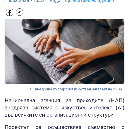
19.03.2026 • 10:42
Редактор:
Беатрис Младжова
НАП внедрява българския изкуствен интелект на INSAIT
Национална агенция за приходите (НАП)
внедрява система с изкуствен интелект (AI)
във всичките си организационни структури.
Проектът се осъществява съвместно с