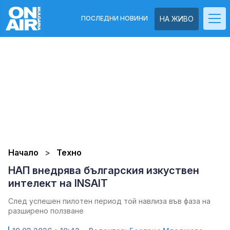
ПОСЛЕДНИ НОВИНИ
НА ЖИВО
Начало
Техно
НАП внедрява българския изкуствен
интелект на INSAIT
След успешен пилотен период той навлиза във фаза на
разширено ползване