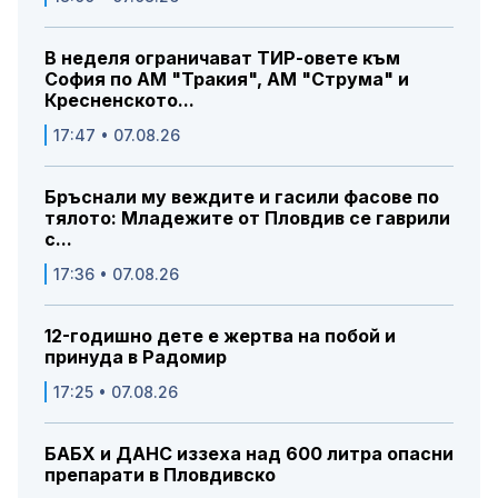
В неделя ограничават ТИР-овете към
София по АМ "Тракия", АМ "Струма" и
Кресненското...
17:47 • 07.08.26
Бръснали му веждите и гасили фасове по
тялото: Младежите от Пловдив се гаврили
с...
17:36 • 07.08.26
12-годишно дете е жертва на побой и
принуда в Радомир
17:25 • 07.08.26
БАБХ и ДАНС иззеха над 600 литра опасни
препарати в Пловдивско