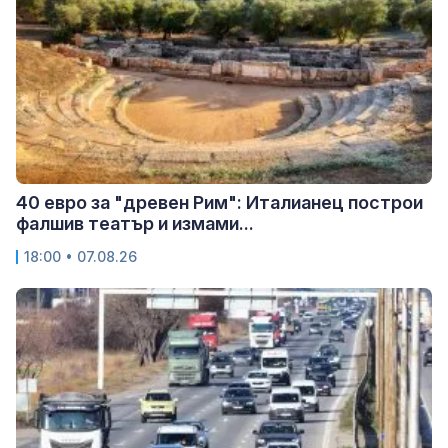
40 евро за "древен Рим": Италианец построи
фалшив театър и измами...
18:00 • 07.08.26