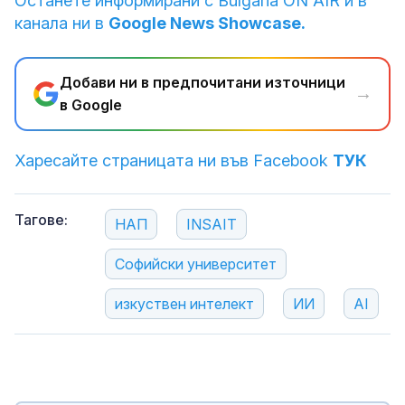
Останете информирани с Bulgaria ON AIR и в
канала ни в
Google News Showcase.
Добави ни в предпочитани източници
→
в Google
Харесайте страницата ни във Facebook
ТУК
Тагове:
НАП
INSAIT
Софийски университет
изкуствен интелект
ИИ
AI