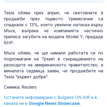
Tesla обяви през април, че световните ѝ
продажби през първото тримесечие са
спаднали с 13%, което увеличи натиска върху
Мъск, въпреки че компанията частично
приписа загубите на модела Model Y, предаде
БНР.
Мъск обяви, че ще намали работата си по
подпомагане на Тръмп в съкращаването на
разходите на американското правителство, а
миналата седмица заяви, че продажбите на
Tesla "вървят добре“.
Снимка: Reuters
Останете информирани с Bulgaria ON AIR и в
канала ни в
Google News Showcase.