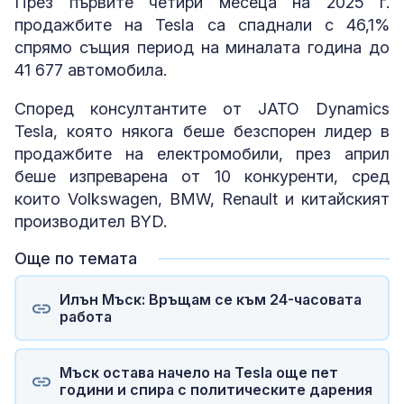
През първите четири месеца на 2025 г.
продажбите на Tesla са спаднали с 46,1%
спрямо същия период на миналата година до
41 677 автомобила.
Според консултантите от JATO Dynamics
Tesla, която някога беше безспорен лидер в
продажбите на електромобили, през април
беше изпреварена от 10 конкуренти, сред
които Volkswagen, BMW, Renault и китайският
производител BYD.
Още по темата
Илън Мъск: Връщам се към 24-часовата
работа
Мъск остава начело на Tesla още пет
години и спира с политическите дарения