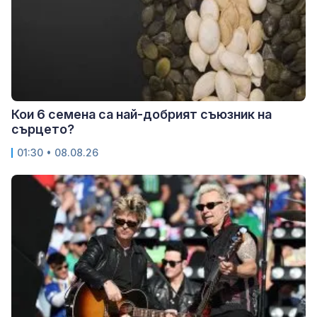
Кои 6 семена са най-добрият съюзник на
сърцето?
01:30 • 08.08.26