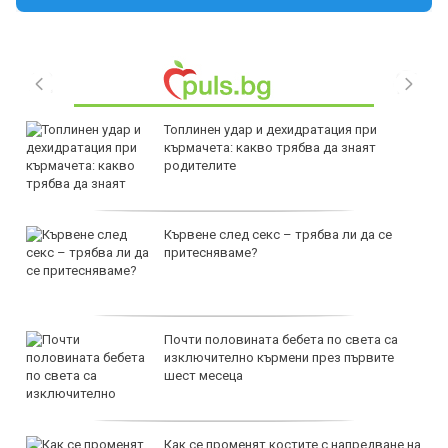
Топлинен удар и дехидратация при
кърмачета: какво трябва да знаят
родителите
Кървене след секс – трябва ли да се
притесняваме?
Почти половината бебета по света са
изключително кърмени през първите
шест месеца
Как се променят костите с напредване на