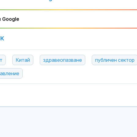
 Google
УК
т
Китай
здравеопазване
публичен сектор
авление