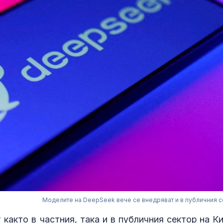
Моделите на DeepSeek вече се внедряват и в публичния с
както в частния, така и в публичния сектор на Ки