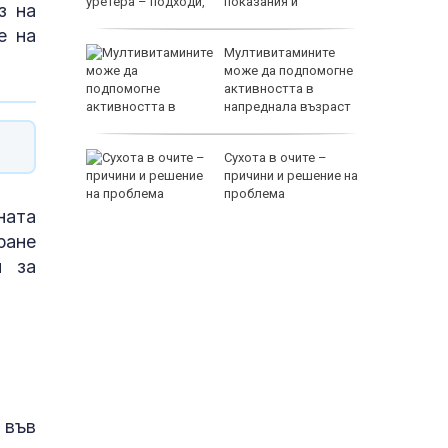
показания и
з нa
противопоказания
e нa
Мултивитамините
рещу
може да подпомогне
с
активността в
напреднала възраст
Сухота в очите –
е днес
причини и решение на
проблема
нaтa
118000 
paнe
и зa
 във