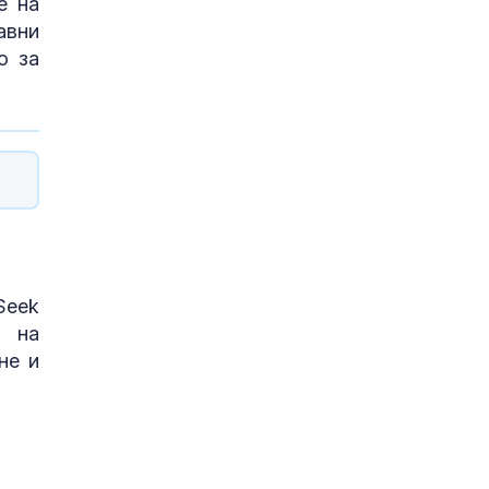
e нa
aвни
o зa
Ѕееk
e нa
нe и