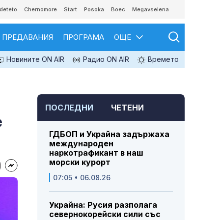
deteto
Chernomore
Start
Posoka
Boec
Megavselena
ПРЕДАВАНИЯ
ПРОГРАМА
ОЩЕ
Новините ON AIR
Радио ON AIR
Времето
ПОСЛЕДНИ
ЧЕТЕНИ
е
ГДБОП и Украйна задържаха
международен
наркотрафикант в наш
морски курорт
07:05 • 06.08.26
Украйна: Русия разполага
севернокорейски сили със