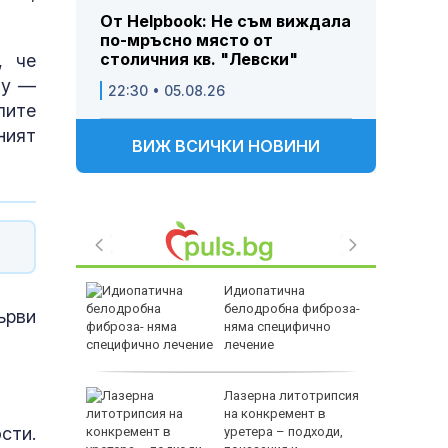
От Helpbook: Не съм виждала
по-мръсно място от
столичния кв. "Левски"
, чe
мy —
22:30 • 05.08.26
литe
ният
ВИЖ ВСИЧКИ НОВИНИ
натива на
Идиопатична
йна?
белодробна фиброза-
ъpви
няма специфично
лечение
в
Лазерна литотрипсия
 31
на конкремент в
cти.
ичим
уретера – подходи,