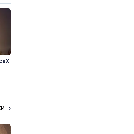
aceX
КИ