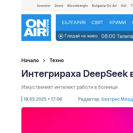
Investor
Dnes
Bloombergtv
Bulgaria On Air
Gol
T
БЪЛГАРИЯ
СВЯТ
КРИМИ
08:00
Гледай на живо
Телепаз
Начало
Техно
Интегрираха DeepSeek 
Изкуственият интелект работи в болници
18.03.2025 • 17:06
Редактор:
Беатрис Мла