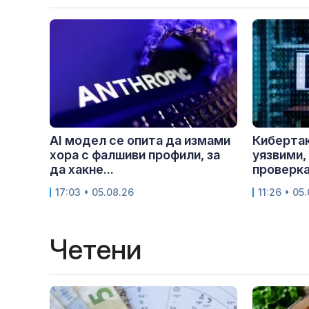
AI модел се опита да измами
Кибертак
хора с фалшиви профили, за
уязвими,
да хакне...
проверка.
17:03 • 05.08.26
11:26 • 05
Четени