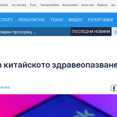
ialoto
Az-jenata
Puls
Teenproblem
Automedia
Imoti.net
Rabota
Az-
СПОРТ
ЛЮБОПИТНО
ТЕХНО
ВИДЕО
РЕПОРТАЖИ
арен прозорец ...
ПОСЛЕДНИ НОВИНИ
в китайското здравеопазван
джова