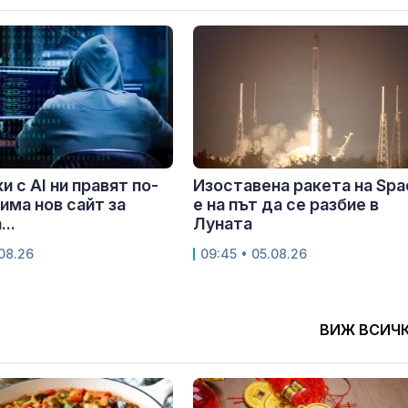
и с AI ни правят по-
Изоставена ракета на Sp
 има нов сайт за
е на път да се разбие в
..
Луната
.08.26
09:45 • 05.08.26
ВИЖ ВСИЧ