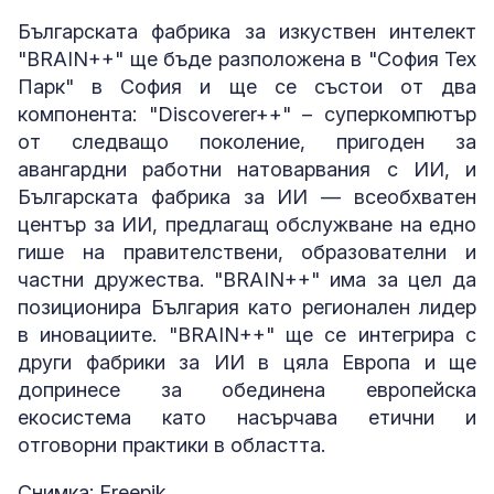
Българската фабрика за изкуствен интелект
"BRAIN++" ще бъде разположена в "София Тех
Парк" в София и ще се състои от два
компонента: "Discoverer++" – суперкомпютър
от следващо поколение, пригоден за
авангардни работни натоварвания с ИИ, и
Българската фабрика за ИИ — всеобхватен
център за ИИ, предлагащ обслужване на едно
гише на правителствени, образователни и
частни дружества. "BRAIN++" има за цел да
позиционира България като регионален лидер
в иновациите. "BRAIN++" ще се интегрира с
други фабрики за ИИ в цяла Европа и ще
допринесе за обединена европейска
екосистема като насърчава етични и
отговорни практики в областта.
Снимка: Freepik