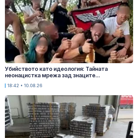
Убийството като идеология: Тайната
неонацистка мрежа зад знаците...
18:42 • 10.08.26