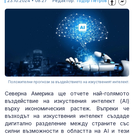
23.10.2024 • 08:27
Редактор:
Тодор Петров
Положителни прогнози за въздействието на изкуственият интелект.
Северна Америка ще отчете най-голямото
въздействие на изкуствения интелект (AI)
върху икономическия растеж. Въпреки че
възходът на изкуствения интелект създаде
дигитално разделение между страните със
силни възможности в областта на AI и тези