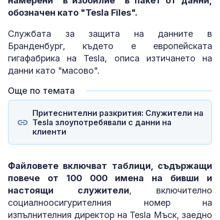
намерени "в изобилие" в пакет от данни,
обозначен като "Tesla Files".
Службата за защита на данните в
Бранденбург, където е европейската
гигафабрика на Tesla, описа изтичането на
данни като "масово".
Още по темата
Притеснителни разкрития: Служители на
Tesla злоупотребявали с данни на
клиенти
Файловете включват таблици, съдържащи
повече от 100 000 имена на бивши и
настоящи служители
, включително
социалноосигурителния номер на
изпълнителния директор на Tesla Мъск, заедно