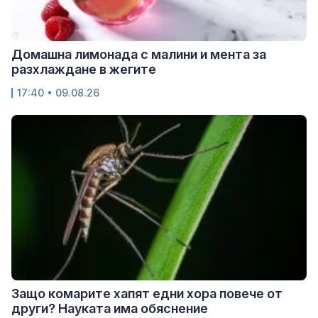
Домашна лимонада с малини и мента за
разхлаждане в жегите
17:40 • 09.08.26
Защо комарите хапят едни хора повече от
други? Науката има обяснение