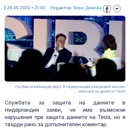
26.05.2023 • 21:00
Редактор:
Вяра Димова
Пробив за милиарди евро: В Нидерландия разследват масово
изтичане на данни от Tesla
Службата за защита на данните в
Нидерландия заяви, че има възможни
нарушения при защита данните на Tesla, но е
твърде рано за допълнителен коментар.