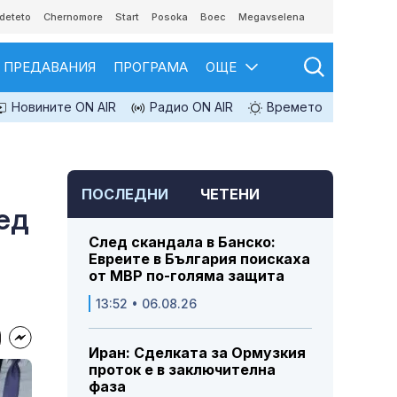
deteto
Chernomore
Start
Posoka
Boec
Megavselena
ПРЕДАВАНИЯ
ПРОГРАМА
ОЩЕ
Новините ON AIR
Радио ON AIR
Времето
ПОСЛЕДНИ
ЧЕТЕНИ
ред
След скандала в Банско:
Евреите в България поискаха
от МВР по-голяма защита
13:52 • 06.08.26
Иран: Сделката за Ормузкия
проток е в заключителна
фаза