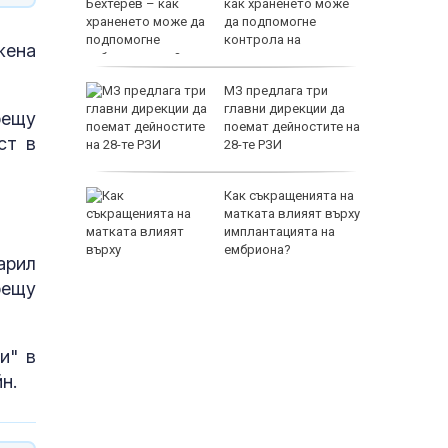
ръв от
как храненето може
е групи
да подпомогне
контрола на
жeна
заболяването?
” за
МЗ предлага три
в Италия
главни дирекции да
рещу
поемат дейностите на
ст в
28-те РЗИ
 загинаха
Как съкращенията на
ака на
матката влияят върху
ев
имплантацията на
ембриона?
арил
рещу
и" в
н.