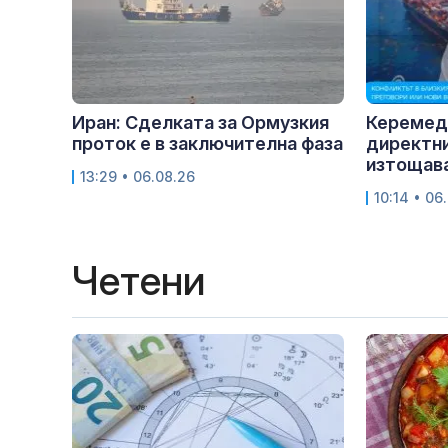
Иран: Сделката за Ормузкия
Керемед
проток е в заключителна фаза
директни
изтощава
13:29 • 06.08.26
10:14 • 06
Четени