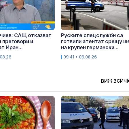
чиев: САЩ отказват
Руските спецслужби са
 преговори и
готвили атентат срещу ш
т Иран...
на крупен германски...
.08.26
09:41 • 06.08.26
ВИЖ ВСИЧ