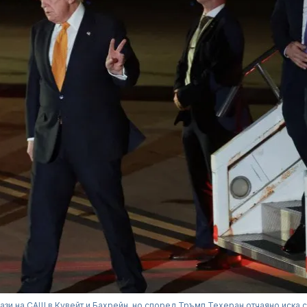
ази на САЩ в Кувейт и Бахрейн, но според Тръмп Техеран отчаяно иска 