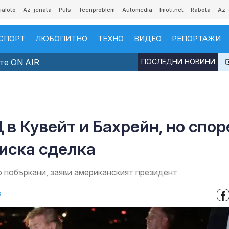
ialoto
Az-jenata
Puls
Teenproblem
Automedia
Imoti.net
Rabota
Az-
СПОРТ
ЛЮБОПИТНО
ТЕХНО
ВИДЕО
РЕПОРТАЖИ
те ON AIR
ПОСЛЕДНИ НОВИНИ
 в Кувейт и Бахрейн, но спо
иска сделка
ко побъркани, заяви американският президент
в