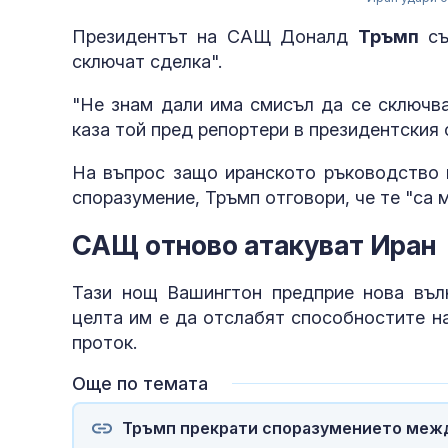
Президентът на САЩ Доналд
Тръмп
съ
сключат сделка".
"Не знам дали има смисъл да се сключва
каза той пред репортери в президентския
На въпрос защо иранското ръководство 
споразумение, Тръмп отговори, че те "са 
САЩ отново атакуват Иран
Тази нощ Вашингтон предприе нова въл
целта им е да отслабят способностите н
проток.
Още по темата
Тръмп прекрати споразумението между