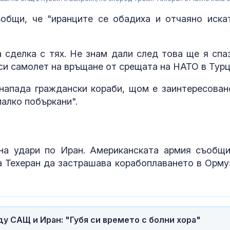
общи, че "иранците се обадиха и отчаяно иска
 сделка с тях. Не знам дали след това ще я спаз
 си самолет на връщане от срещата на НАТО в Турц
напада граждански кораби, щом е заинтересован
малко побъркани".
на удари по Иран. Американската армия съобщи
а Техеран да застрашава корабоплаването в Орму
“Галъп”: 42%
одобрение за
кабинета "Ра
първите 100 д
управление
 САЩ и Иран: "Губя си времето с болни хора"
Дарявайте! И