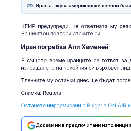
Иран атакува американски военни бази
КГИР предупреди, че ответната му реак
Вашингтон повтори атаките си.
Иран погребва Али Хаменей
В същото време иранците се готвят за 
изпращането на покойния си върховен лид
Тленните му останки днес ще бъдат погре
Снимка: Reuters
Останете информирани с Bulgaria ON AIR и
Добави ни в предпочитани източници в