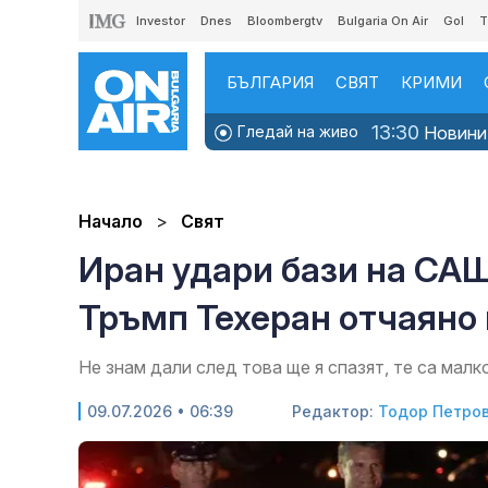
Investor
Dnes
Bloombergtv
Bulgaria On Air
Gol
T
БЪЛГАРИЯ
СВЯТ
КРИМИ
13:30
Гледай на живо
Новини
Начало
Свят
Иран удари бази на САЩ
Тръмп Техеран отчаяно 
Не знам дали след това ще я спазят, те са мал
09.07.2026 • 06:39
Редактор:
Тодор Петро