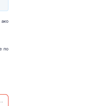
 ако
е по
→