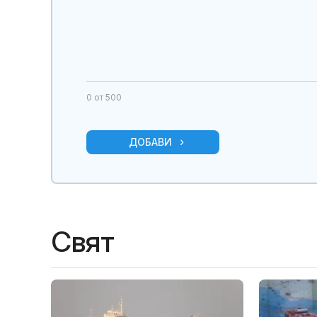
0
от 500
ДОБАВИ
Свят