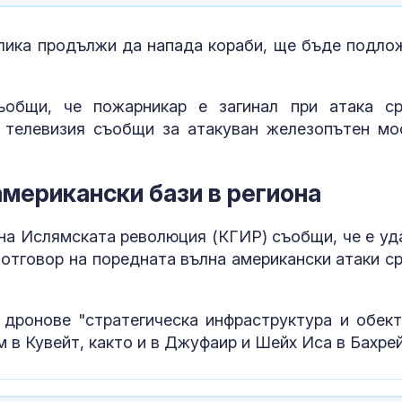
недостиг на к
отрицателнит
лика продължи да напада кораби, ще бъде подло
Код “червено
опасни жеги 
ъобщи, че пожарникар е загинал при атака с
СНИМКИ
 телевизия съобщи за атакуван железопътен мо
Осем цивилни
американски бази в региона
след руска ат
жп гара до Ки
СНИМКИ
 на Ислямската революция (КГИР) съобщи, че е уд
 отговор на поредната вълна американски атаки с
и дронове "стратегическа инфраструктура и обект
 в Кувейт, както и в Джуфаир и Шейх Иса в Бахрей