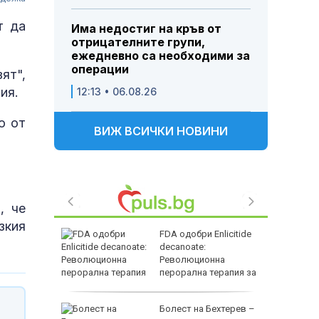
т да
Има недостиг на кръв от
отрицателните групи,
ежедневно са необходими за
операции
ят",
ия.
12:13 • 06.08.26
о от
ВИЖ ВСИЧКИ НОВИНИ
, че
зкия
FDA одобри Еnlicitide
decanoate:
дев" след
Революционна
ни
перорална терапия за
висок холестерол
ма
Болест на Бехтерев –