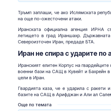
Тръмп заплаши, че ако Ислямската репуб
на още по-ожесточени атаки.
Иранската официална агенция ИРНА с
летището в град Ираншахр. Държавната
Североизточен Иран, предаде БТА.
Иран не спира с ударите по 
Иранският елитен Корпус на гвардейците
военни бази на САЩ в Кувейт и Бахрейн в
цели в Иран.
Гвардията каза, че е ударила с ракети 
базите на САЩ в Арифджан и Али ал Салем
Още по темата