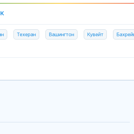
УК
ан
Техеран
Вашингтон
Кувейт
Бахрей