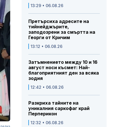
13:29 • 06.08.26
Претърсиха адресите на
тийнейджърите,
заподозрени за смъртта на
Георги от Кричим
13:12 • 06.08.26
Затъмнението между 10 и 16
август носи късмет: Най-
благоприятният ден за всяка
зодия
12:42 • 06.08.26
Разкриха тайните на
уникалния саркофаг край
Перперикон
12:32 • 06.08.26
сделка