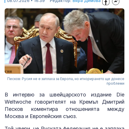
08.07.2026 • 16:39
Редактор:
Вяра Димова
Песков: Русия не е заплаха за Европа, но игнорирането ще донесе
проблеми
В интервю за швейцарското издание Die
Weltwoche
говорителят на Кремъл Дмитрий
Песков коментира отношенията между
Москва и Европейския съюз.
Той увери, че Руската федерация не е заплаха