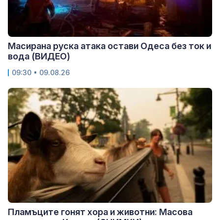
Масирана руска атака остави Одеса без ток и
вода (ВИДЕО)
09:30 • 09.08.26
Пламъците гонят хора и животни: Масова