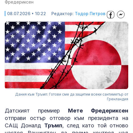
Фредериксен
08.07.2026 • 10:22
Редактор:
Тодор Петров
Дания към Тръмп: Готови сме да защитим всеки сантиметър от
Гренландия
Датският премиер
Мете Фредериксен
отправи остър отговор към президента на
САЩ Доналд
Тръмп
, след като той отново
настоя Вашингтон да поеме контрол над