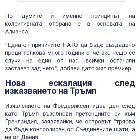
По думите ѝ именно принципът на
колективната отбрана е в основата на
Алианса.
"Една от причините НАТО да бъде създадено
преди толкова много години е, че ако нещо се
случи на един от нас, всички останали
застават зад него", добави датският премиер.
Нова ескалация след
изказването на Тръмп
Изявлението на Фредериксен идва ден след
като Тръмп възобнови претенциите си към
Гренландия, заявявайки, че островът "трябва
да бъде контролиран от Съединените щати, а
не от Дания".