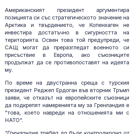
Американският президент аргументира
позицията си със стратегическото значение на
Арктика и твърдението, че Копенхаген не
инвестира достатъчно в сигурността на
територията. Освен това той предупреди, че
САЩ могат да преразгледат военното си
присъствие в Европа, ако съюзниците
продължат да се противопоставят на идеята
му.
По време на двустранна среща с турския
президент Реджеп Ердоган във вторник Тръмп
заяви, че отказът на европейските съюзници
да подкрепят намеренията му за Гренландия е
"това, което навреди на отношенията ми с
НАТО".
"Гренландия трябва да бъде контролирана от