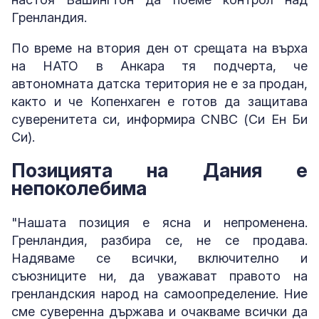
Гренландия.
По време на втория ден от срещата на върха
на НАТО в Анкара тя подчерта, че
автономната датска територия не е за продан,
както и че Копенхаген е готов да защитава
суверенитета си, информира CNBC (Си Ен Би
Си).
Позицията на Дания е
непоколебима
"Нашата позиция е ясна и непроменена.
Гренландия, разбира се, не се продава.
Надяваме се всички, включително и
съюзниците ни, да уважават правото на
гренландския народ на самоопределение. Ние
сме суверенна държава и очакваме всички да