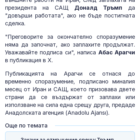
президента на САЩ
Доналд Тръмп
да
"довърши работата", ако не бъде постигната
сделка.
"Преговорите за окончателно споразумение
няма да започнат, ако заплахите продължат.
Уважавайте подписа си", написа
Абас Арагчи
в публикация в X.
Публикацията на Арагчи се отнася до
временно споразумение, подписано миналия
месец от Иран и САЩ, което призовава двете
страни да се въздържат от заплахи или
използване на сила една срещу друга, предаде
Анадолската агенция (Anadolu Ajansı).
Още по темата
Закани за отмъщение срещу Тръмп