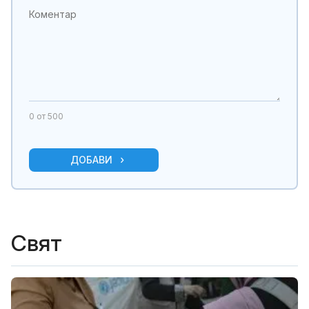
0
от 500
ДОБАВИ
Свят