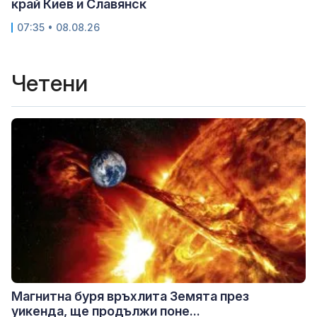
край Киев и Славянск
07:35 • 08.08.26
Четени
Магнитна буря връхлита Земята през
уикенда, ще продължи поне...