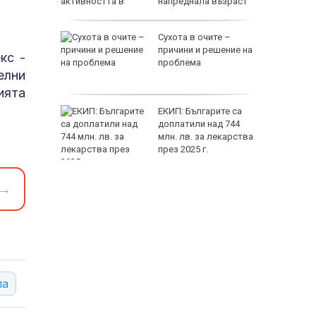
напреднала възраст
лиардите
Сухота в очите –
жеха да
причини и решение на
кс -
райна в
проблема
елни
ията
на децата
ЕКИП: Българите са
дскаже
доплатили над 744
и
млн. лв. за лекарства
през 2025 г.
118000 
→
па