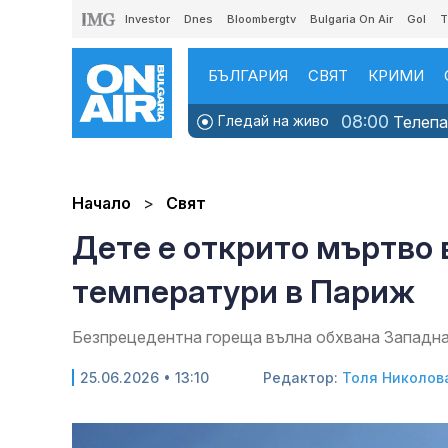
Investor
Dnes
Bloombergtv
Bulgaria On Air
Gol
T
БЪЛГАРИЯ
СВЯТ
КРИМИ
08:00
Гледай на живо
Телепаз
Начало
Свят
Дете е открито мъртво 
температури в Париж
Безпрецедентна гореща вълна обхвана Западна 
25.06.2026 • 13:10
Редактор:
Толя Николов