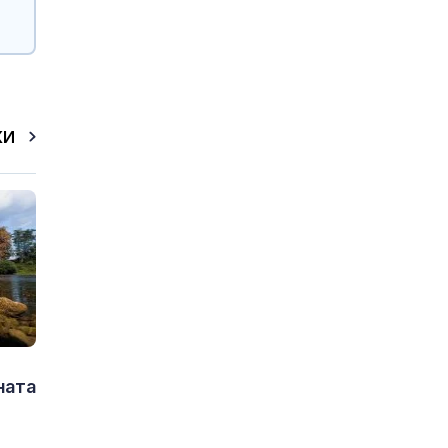
КИ
ната