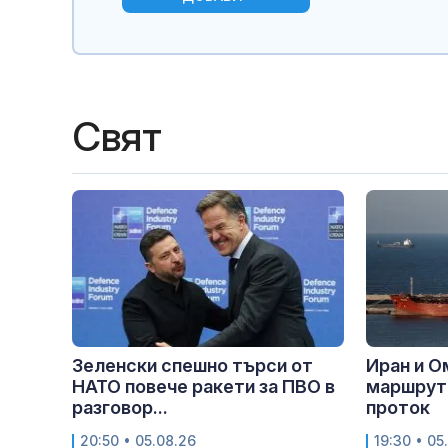
Свят
Зеленски спешно търси от
Иран и О
НАТО повече ракети за ПВО в
маршрут
разговор...
проток
20:50 • 05.08.26
19:30 • 05