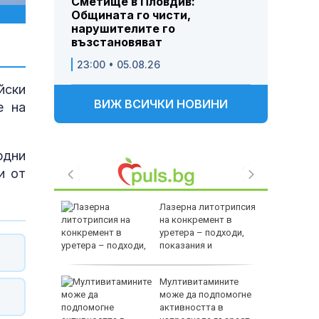
Сметище в Пловдив:
Общината го чисти,
нарушителите го
възстановяват
23:00 • 05.08.26
йски
ВИЖ ВСИЧКИ НОВИНИ
е на
рдни
и от
Лазерна литотрипсия
е днес
на конкремент в
уретера – подходи,
показания и
противопоказания
ството и
Мултивитамините
равиха
може да подпомогне
а
активността в