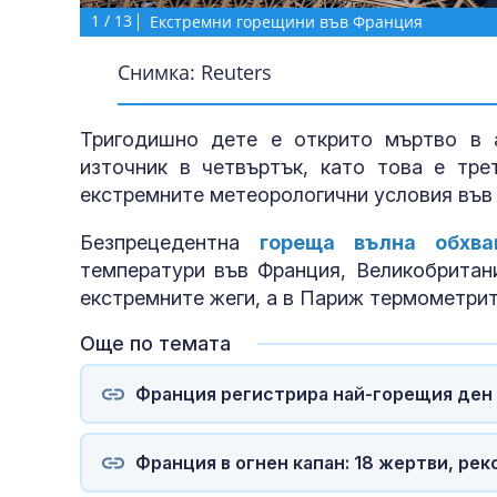
1
/
13
Екстремни горещини във Франция
Снимка: Reuters
Тригодишно дете е открито мъртво в 
източник в четвъртък, като това е тр
екстремните метеорологични условия във 
Безпрецедентна
гореща вълна обхва
температури във Франция, Великобритани
екстремните жеги, а в Париж термометрит
Още по темата
Франция регистрира най-горещия ден 
Франция в огнен капан: 18 жертви, ре