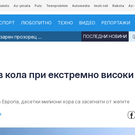
ialoto
Az-jenata
Puls
Teenproblem
Automedia
Imoti.net
Rabota
Az-
СПОРТ
ЛЮБОПИТНО
ТЕХНО
ВИДЕО
РЕПОРТАЖИ
арен прозорец ...
ПОСЛЕДНИ НОВИНИ
в кола при екстремно високи
Европа, десетки милиони хора са засегнати от жегите
а