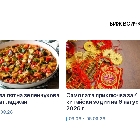
ВИЖ ВСИЧ
за лятна зеленчукова
Самотата приключва за 4
патладжан
китайски зодии на 6 авгус
2026 г.
.08.26
09:36 • 05.08.26