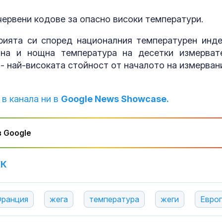
червени кодове за опасно високи температури.
Захарова: Ми
на Запада мо
рията си според националния температурен инде
превърнат Ук
вна и нощна температура на десетки измерват
Дубай
 - най-високата стойност от началото на измерван
Учени: Речта 
може да пре
тревожност 
 в канала ни в
Google News Showcase.
депресия
 Google
УК
ранция
жега
температура
жеги
Евро