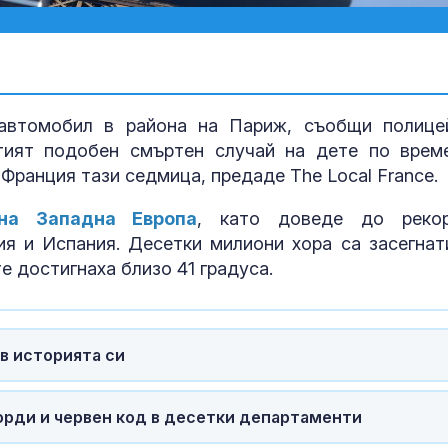
автомобил в района на Париж, съобщи полице
етият подобен смъртен случай на дете по врем
Франция тази седмица, предаде The Local France.
на Западна Европа
, като доведе до реко
я и Испания. Десетки милиони хора са засегнат
е достигнаха близо 41 градуса.
Жълт код:
Температурит
до 37 градуса
в историята си
Как християн
църквата нап
корди и червен код в десетки департаменти
Европа богат