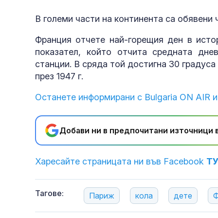
В големи части на континента са обявени 
Франция отчете най-горещия ден в исто
показател, който отчита средната дне
станции. В сряда той достигна 30 градуса
през 1947 г.
Останете информирани с Bulgaria ON AIR и
Добави ни в предпочитани източници в
Харесайте страницата ни във Facebook
Т
Тагове:
Париж
кола
дете
Ф