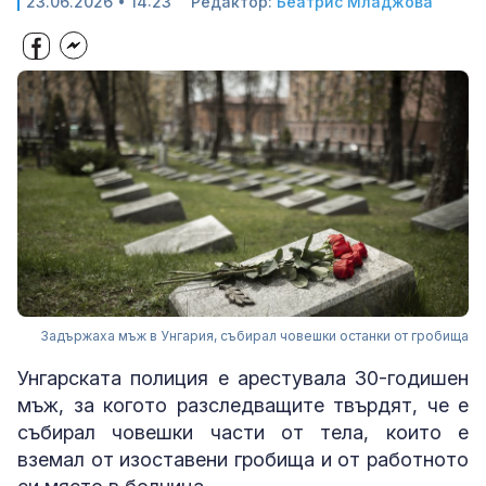
23.06.2026 • 14:23
Редактор:
Беатрис Младжова
Задържаха мъж в Унгария, събирал човешки останки от гробища
Унгарската полиция е арестувала 30-годишен
мъж, за когото разследващите твърдят, че е
събирал човешки части от тела, които е
вземал от изоставени гробища и от работното