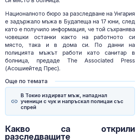
си място в болница.
Националното бюро за разследване на Унгария
е задържало мъжа в Будапеща на 17 юни, след
като е получило информация, че той съхранява
човешки останки както на работното си
място, така и в дома си. По данни на
полицията мъжът работи като санитар в
болница, предаде The Associated Press
(Асошиейтед Прес).
Още по темата
В Токио издирват мъж, нападнал
ученици с чук и напръскал полицаи със
спрей
Какво са открили
разследващите