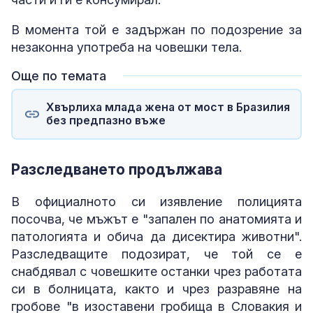
В момента той е задържан по подозрение за
незаконна употреба на човешки тела.
Още по темата
Хвърлиха млада жена от мост в Бразилия
без предпазно въже
Разследването продължава
В официалното си изявление полицията
посочва, че мъжът е "запален по анатомията и
патологията и обича да дисектира животни".
Разследващите подозират, че той се е
снабдявал с човешките останки чрез работата
си в болницата, както и чрез разравяне на
гробове "в изоставени гробища в Словакия и