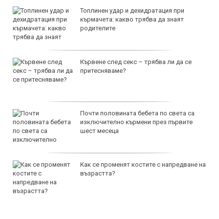
Топлинен удар и дехидратация при
кърмачета: какво трябва да знаят
родителите
Кървене след секс – трябва ли да се
притесняваме?
Почти половината бебета по света са
изключително кърмени през първите
шест месеца
Как се променят костите с напредване на
възрастта?