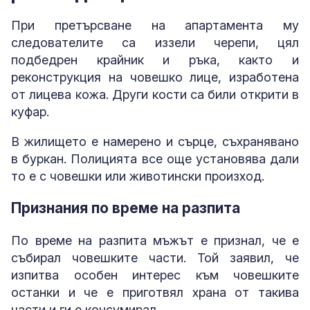
При претърсване на апартамента му
следователите са иззели черепи, цял
подбедрен крайник и ръка, както и
реконструкция на човешко лице, изработена
от лицева кожа. Други кости са били открити в
куфар.
В жилището е намерено и сърце, съхранявано
в буркан. Полицията все още установява дали
то е с човешки или животински произход.
Признания по време на разпита
По време на разпита мъжът е признал, че е
събирал човешките части. Той заявил, че
изпитва особен интерес към човешките
останки и че е приготвял храна от такива
части и ги е консумирал.