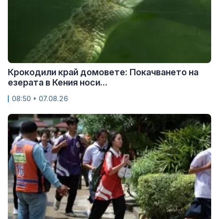
Крокодили край домовете: Покачването на
езерата в Кения носи...
08:50 • 07.08.26