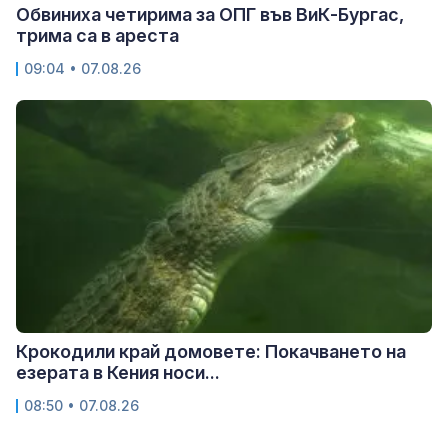
Обвиниха четирима за ОПГ във ВиК-Бургас,
трима са в ареста
09:04 • 07.08.26
Крокодили край домовете: Покачването на
езерата в Кения носи...
08:50 • 07.08.26