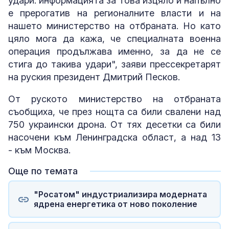
удари: информацията за това изцяло и напълно
е прерогатив на регионалните власти и на
нашето министерство на отбраната. Но като
цяло мога да кажа, че специалната военна
операция продължава именно, за да не се
стига до такива удари", заяви прессекретарят
на руския президент Дмитрий Песков.
От руското министерство на отбраната
съобщиха, че през нощта са били свалени над
750 украински дрона. От тях десетки са били
насочени към Ленинградска област, а над 13
- към Москва.
Още по темата
"Росатом" индустриализира модерната
ядрена енергетика от ново поколение