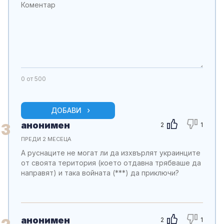
0
от 500
ДОБАВИ
анонимен
3
2
1
ПРЕДИ 2 МЕСЕЦА
А руснаците не могат ли да изхвърлят украинците
от своята територия (което отдавна трябваше да
направят) и така войната (***) да приключи?
анонимен
2
1