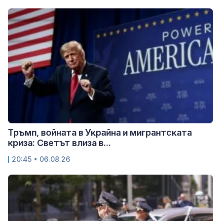
Тръмп, войната в Украйна и мигрантската
криза: Светът влиза в...
20:45 • 06.08.26