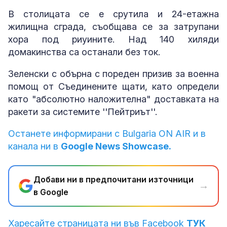
В столицата се е срутила и 24-етажна
жилищна сграда, съобщава се за затрупани
хора под риуините. Над 140 хиляди
домакинства са останали без ток.
Зеленски с обърна с пореден призив за военна
помощ от Съединените щати, като определи
като "абсолютно наложителна" доставката на
ракети за системите ''Пейтриът''.
Останете информирани с Bulgaria ON AIR и в
канала ни в
Google News Showcase.
Добави ни в предпочитани източници
→
в Google
Харесайте страницата ни във Facebook
ТУК