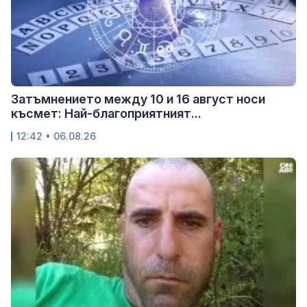
Затъмнението между 10 и 16 август носи
късмет: Най-благоприятният...
12:42 • 06.08.26