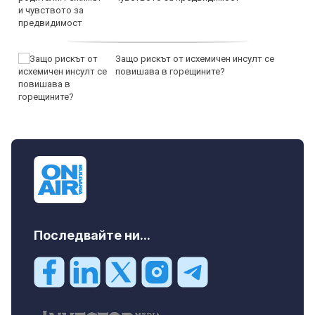
Защо рискът от исхемичен инсулт се
повишава в горещините?
Последвайте ни...