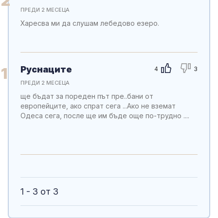
2
ПРЕДИ 2 МЕСЕЦА
Харесва ми да слушам лебедово езеро.
Руснаците
1
4
3
ПРЕДИ 2 МЕСЕЦА
ще бъдат за пореден път пре..бани от
европейците, ако спрат сега ...Ако не вземат
Одеса сега, после ще им бъде още по-трудно ....
1 - 3 от 3