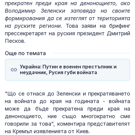
прекратен преди края на денонощието, ако
Володимир Зеленски заповяда на своите
формирования да се изтеглят от територията
на руските региони.
Това заяви на брифинг
прессекретарят на руския президент Дмитрий
Песков.
Още по темата
Украйна: Путин е военен престъпник и
неудачник, Русия губи войната
"Що се отнася до Зеленски и прекратяването
на войната до края на годината - войната
може да бъде прекратена преди края на
денонощието, ние също многократно сме
говорили за това", коментира представителят
на Кремъл изявленията от Киев.