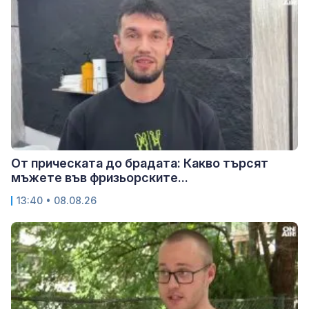
От прическата до брадата: Какво търсят
мъжете във фризьорските...
13:40 • 08.08.26