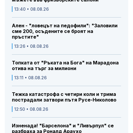
13:40 • 08.08.26
Ален - "ловецът на педофили": "Заловили
сме 200, осъдените се броят на
пръстите"
13:26 • 08.08.26
Топката от "Ръката на Бога" на Марадона
отива на търг за милиони
13:11 • 08.08.26
Тежка катастрофа с четири коли и трима
пострадали затвори пътя Русе-Николово
12:50 • 08.08.26
Изненада! "Барселона" и "Ливърпул" се
разбраха за Роналд Араухо