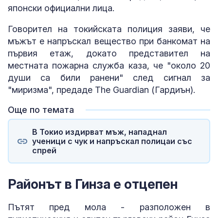
японски официални лица.
Говорител на токийската полиция заяви, че
мъжът е напръскал вещество при банкомат на
първия етаж, докато представител на
местната пожарна служба каза, че "около 20
души са били ранени" след сигнал за
"миризма", предаде The Guardian (Гардиън).
Още по темата
В Токио издирват мъж, нападнал
ученици с чук и напръскал полицаи със
спрей
Районът в Гинза е отцепен
Пътят пред мола - разположен в