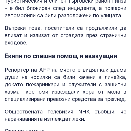
туристическия и елитен търговски район Гинза
- е бил блокиран след инцидента, а пожарни
автомобили са били разположени по улицата.
Въпреки това, посетители са продължили да
влизат и излизат от сградата през странични
входове.
Екипи по спешна помощ и евакуация
Репортер на AFP на място е видял как двама
души на носилки са били качени в линейка,
докато пожарникари и служители с защитни
хазмат костюми извеждали хора от мола в
специализирани превозни средства за преглед.
Обществената телевизия NHK съобщи, че
нараняванията изглеждат леки.
Още по темата