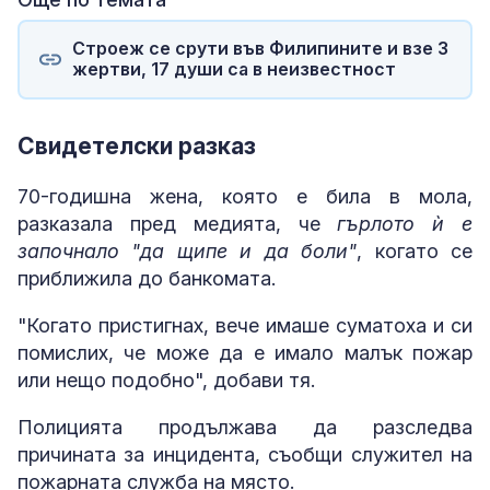
Строеж се срути във Филипините и взе 3
жертви, 17 души са в неизвестност
Свидетелски разказ
70-годишна жена, която е била в мола,
разказала пред медията, че
гърлото ѝ е
започнало "да щипе и да боли"
, когато се
приближила до банкомата.
"Когато пристигнах, вече имаше суматоха и си
помислих, че може да е имало малък пожар
или нещо подобно", добави тя.
Полицията продължава да разследва
причината за инцидента, съобщи служител на
пожарната служба на място.