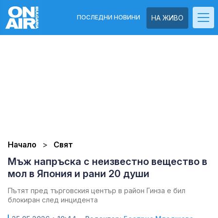
ПОСЛЕДНИ НОВИНИ
НА ЖИВО
Начало
Свят
Мъж напръска с неизвестно вещество в
мол в Япония и рани 20 души
Пътят пред търговския център в район Гинза е бил
блокиран след инцидента