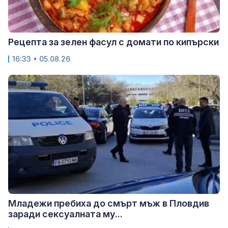
Рецепта за зелен фасул с домати по кипърски
16:33 • 05.08.26
Младежи пребиха до смърт мъж в Пловдив
заради сексуалната му...