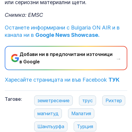
или сериозни материални щети.
Снимка: EMSC
Останете информирани с Bulgaria ON AIR и в
канала ни в
Google News Showcase.
Добави ни в предпочитани източници
→
в Google
Харесайте страницата ни във Facebook
ТУК
Тагове:
земетресение
трус
Рихтер
магнитуд
Малатия
Шанлъурфа
Турция