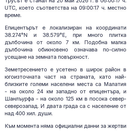
Трусът е станал на 20 май 2026 г. в 06:00:17 ч.
UTC, което съответства на 09:00:17 ч. местно
време.
Епицентърът е локализиран на координати
38.274°N и 38.579°E, при много плитка
дълбочина от около 7 км. Подобна малка
дълбочина обикновено означава по-силно
усещане на земната повърхност.
Земетресението е усетено в широк район в
югоизточната част на страната, като най-
близките големи населени места са Малатия
- на около 24 км западно от епицентъра, и
Шанлъурфа - на около 125 км в посока север-
северозапад. И двата града са с население от
над 400 хил. души.
Към момента няма официални данни за жертви