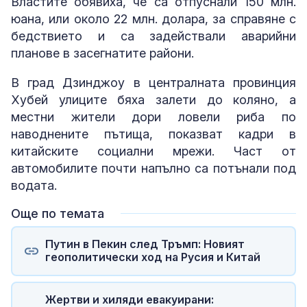
Властите обявиха, че са отпуснали 150 млн.
юана, или около 22 млн. долара, за справяне с
бедствието и са задействали аварийни
планове в засегнатите райони.
В град Дзинджоу в централната провинция
Хубей улиците бяха залети до коляно, а
местни жители дори ловели риба по
наводнените пътища, показват кадри в
китайските социални мрежи. Част от
автомобилите почти напълно са потънали под
водата.
Още по темата
Путин в Пекин след Тръмп: Новият
геополитически ход на Русия и Китай
Жертви и хиляди евакуирани: