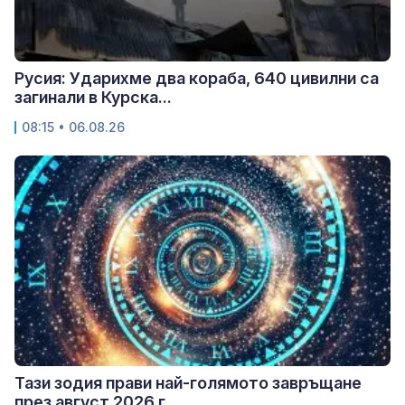
Русия: Ударихме два кораба, 640 цивилни са
загинали в Курска...
08:15 • 06.08.26
Тази зодия прави най-голямото завръщане
през август 2026 г.,...