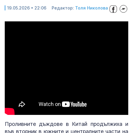
19.05.2026 • 22:06
Редактор:
Толя Николова
Проливните дъждове в Китай продължиха и
във вторник в южните и централните части на