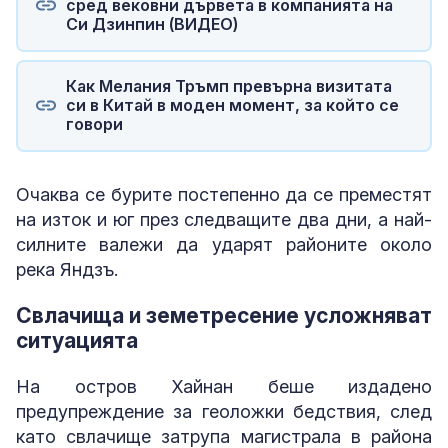
сред вековни дървета в компанията на
Си Дзинпин (ВИДЕО)
Как Мелания Тръмп превърна визитата
си в Китай в моден момент, за който се
говори
Очаква се бурите постепенно да се преместят
на изток и юг през следващите два дни, а най-
силните валежи да ударят районите около
река Яндзъ.
Свлачища и земетресение усложняват
ситуацията
На остров Хайнан беше издадено
предупреждение за геоложки бедствия, след
като свлачище затрупа магистрала в района