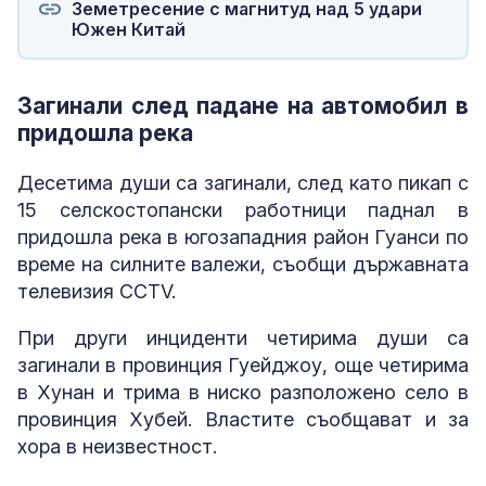
Земетресение с магнитуд над 5 удари
Южен Китай
Загинали след падане на автомобил в
придошла река
Десетима души са загинали, след като пикап с
15 селскостопански работници паднал в
придошла река в югозападния район Гуанси по
време на силните валежи, съобщи държавната
телевизия CCTV.
При други инциденти четирима души са
загинали в провинция Гуейджоу, още четирима
в Хунан и трима в ниско разположено село в
провинция Хубей. Властите съобщават и за
хора в неизвестност.