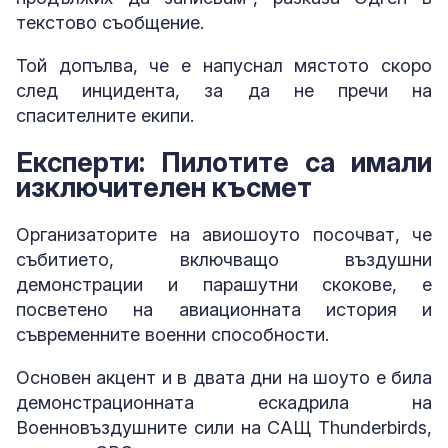
текстово съобщение.
Той допълва, че е напуснал мястото скоро
след инцидента, за да не пречи на
спасителните екипи.
Експерти: Пилотите са имали
изключителен късмет
Организаторите на авиошоуто посочват, че
събитието, включващо въздушни
демонстрации и парашутни скокове, е
посветено на авиационната история и
съвременните военни способности.
Основен акцент и в двата дни на шоуто е била
демонстрационната ескадрила на
Военновъздушните сили на САЩ Thunderbirds,