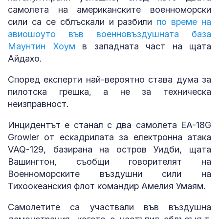
самолета на американските военноморски
сили са се сблъскали и разбили
по време на
авиошоуто във военновъздушната база
Маунтин Хоум
в западната част на щата
Айдахо.
Според експерти най-вероятно става дума за
пилотска грешка, а не за техническа
неизправност.
Инцидентът е станал с два самолета EA-18G
Growler от ескадрилата за електронна атака
VAQ-129, базирана на остров Уидби, щата
Вашингтон, съобщи говорителят на
Военноморските въздушни сили на
Тихоокеанския флот командир Амелия Умаям.
Самолетите са участвали във въздушна