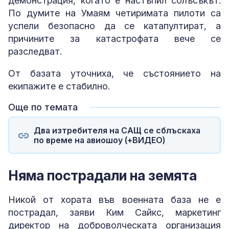
демонстрация, когато е настъпил сблъсъкът.
По думите на Умаям четиримата пилоти са
успели безопасно да се катапултират, а
причините за катастрофата вече се
разследват.
От базата уточниха, че състоянието на
екипажите е стабилно.
Още по темата
Два изтребителя на САЩ се сблъскаха
по време на авиошоу (+ВИДЕО)
Няма пострадали на земята
Никой от хората във военната база не е
пострадал, заяви Ким Сайкс, маркетинг
директор на доброволческата организация