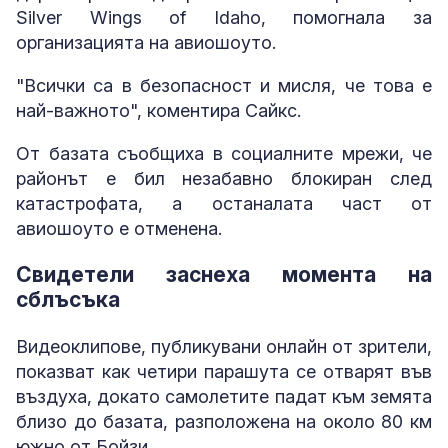
Silver Wings of Idaho, помогнала за
организацията на авиошоуто.
"Всички са в безопасност и мисля, че това е
най-важното", коментира Сайкс.
От базата съобщиха в социалните мрежи, че
районът е бил незабавно блокиран след
катастрофата, а останалата част от
авиошоуто е отменена.
Свидетели заснеха момента на
сблъсъка
Видеоклипове, публикувани онлайн от зрители,
показват как четири парашута се отварят във
въздуха, докато самолетите падат към земята
близо до базата, разположена на около 80 км
южно от Бойзи.