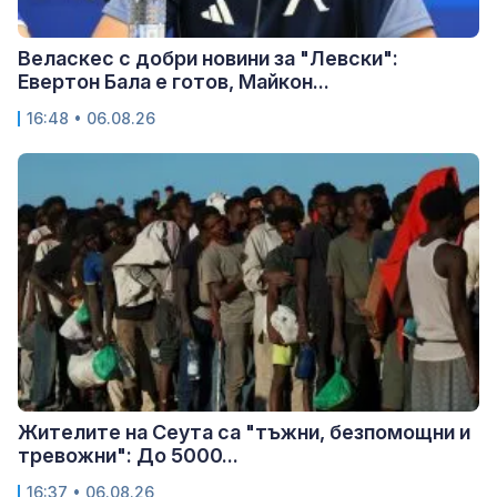
Веласкес с добри новини за "Левски":
Евертон Бала е готов, Майкон...
16:48 • 06.08.26
Жителите на Сеута са "тъжни, безпомощни и
тревожни": До 5000...
16:37 • 06.08.26