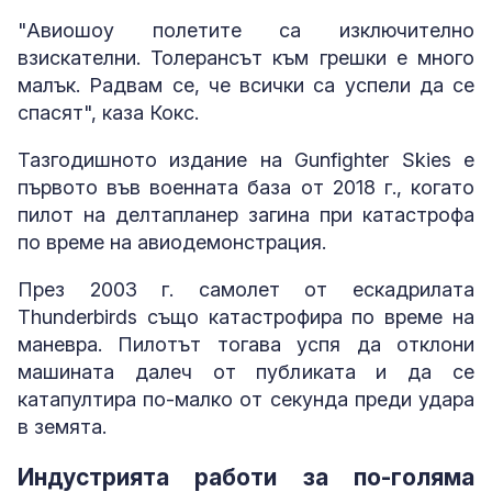
"Авиошоу полетите са изключително
взискателни. Толерансът към грешки е много
малък. Радвам се, че всички са успели да се
спасят", каза Кокс.
Тазгодишното издание на Gunfighter Skies е
първото във военната база от 2018 г., когато
пилот на делтапланер загина при катастрофа
по време на авиодемонстрация.
През 2003 г. самолет от ескадрилата
Thunderbirds също катастрофира по време на
маневра. Пилотът тогава успя да отклони
машината далеч от публиката и да се
катапултира по-малко от секунда преди удара
в земята.
Индустрията работи за по-голяма