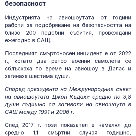
безопасност
Индустрията на авиошоутата от години
работи за подобряване на безопасността на
близо 200 подобни събития, провеждани
ежегодно в САЩ.
Последният смъртоносен инцидент е от 2022
г., когато два ретро военни самолета се
сблъскаха по време на авиошоу в Далас и
загинаха шестима души.
Според президента на Международния съвет
на авиошоутата Джон Къдахи средно по 3,8
души годишно са загивали на авиошоута в
САЩ между 1991 и 2006 г.
След 2017 г. този показател е намалял до
средно 1,1 смъртни случая годишно,