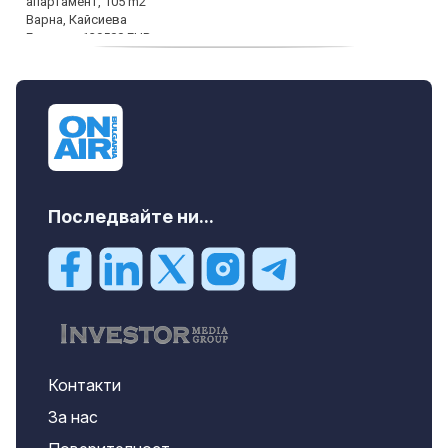
продава, Къща, 110 m2 София,
Доброславци (с.), 275000 EUR
Последвайте ни...
Контакти
За нас