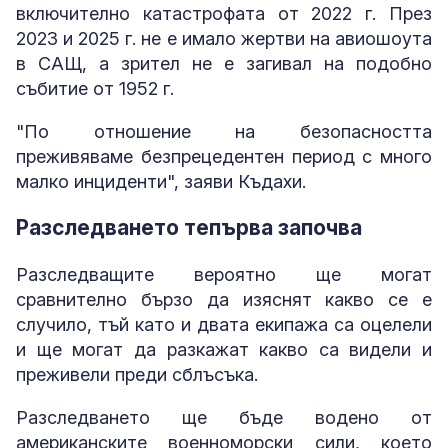
включително катастрофата от 2022 г. През
2023 и 2025 г. не е имало жертви на авиошоута
в САЩ, а зрител не е загивал на подобно
събитие от 1952 г.
"По отношение на безопасността
преживяваме безпрецедентен период с много
малко инциденти", заяви Къдахи.
Разследването тепърва започва
Разследващите вероятно ще могат
сравнително бързо да изяснят какво се е
случило, тъй като и двата екипажа са оцелели
и ще могат да разкажат какво са видели и
преживели преди сблъсъка.
Разследването ще бъде водено от
американските военноморски сили, което