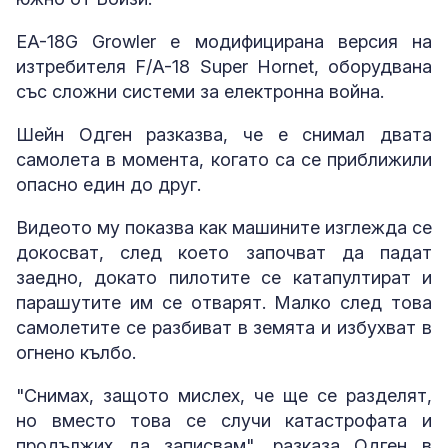
EA-18G Growler е модифицирана версия на
изтребителя F/A-18 Super Hornet, оборудвана
със сложни системи за електронна война.
Шейн Одген разказва, че е снимал двата
самолета в момента, когато са се приближили
опасно един до друг.
Видеото му показва как машините изглежда се
докосват, след което започват да падат
заедно, докато пилотите се катапултират и
парашутите им се отварят. Малко след това
самолетите се разбиват в земята и избухват в
огнено кълбо.
"Снимах, защото мислех, че ще се разделят,
но вместо това се случи катастрофата и
продължих да записвам", разказа Одген в