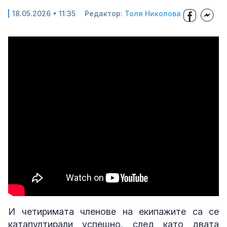
18.05.2026 • 11:35
Редактор:
Толя Николова
И четиримата членове на екипажите са се
катапултирали успешно, след като двата