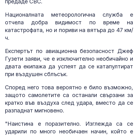
предаде CBC.
Националната метеорологична служба е
отчела добра видимост по време на
катастрофата, но и пориви на вятъра до 47 км/
ч.
Експертът по авиационна безопасност Джеф
Гузети заяви, че е изключително необичайно и
двата екипажа да успеят да се катапултират
при въздушен сблъсък.
Според него това вероятно е било възможно,
защото самолетите са останали свързани за
кратко във въздуха след удара, вместо да се
разпаднат мигновено.
"Наистина е поразително. Изглежда са се
ударили по много необичаен начин, който е