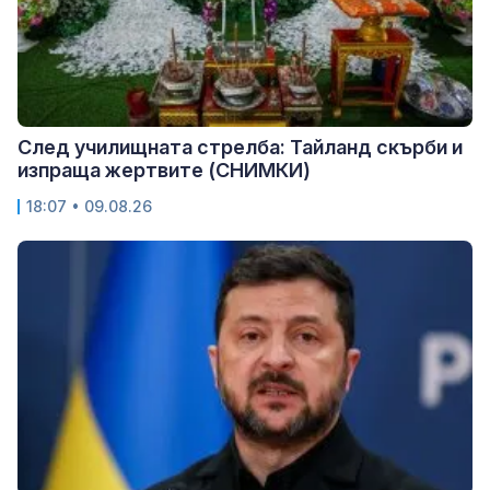
След училищната стрелба: Тайланд скърби и
изпраща жертвите (СНИМКИ)
18:07 • 09.08.26