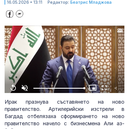
16.05.2026 • 13:11
Редактор:
Беатрис Младжова
Share
Loaded
:
Replay
Unmute
Picture-
Fullscreen
100.00%
in-
Picture
Ирак празнува съставянето на ново
правителство. Артилерийски изстрели в
Багдад отбелязаха сформирането на ново
правителство начело с бизнесмена Али аз-