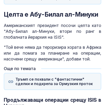
Целта е Абу-Билал ал-Минуки
Американският президент посочи целта като
"Абу-Билал ал-Минуки, втори по ранг в
глобалната йерархия на ISIS".
"Той вече няма да тероризира хората в Африка
или да помага за планиране на операции,
насочени срещу американци", добави той.
Още по темата
Тръмп се похвали с "фантастични"
сделки и подкрепа за Ормузкия проток
Продължаващи операции срещу ISIS в