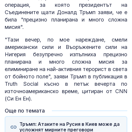
операция, за която президентът на
Съединените щати Доналд Тръмп заяви, че е
била "прецизно планирана и много сложна
мисия".
"Тази вечер, по мое нареждане, смели
американски сили и Въоръжените сили на
Нигерия безупречно изпълниха прецизно
планирана и много сложна мисия за
елиминиране на най-активния терорист в света
от бойното поле", заяви Тръмп в публикация в
Truth Social късно в петък вечерта по
източноамериканско време, цитиран от CNN
(Си Ен Ен).
Още по темата
Тръмп: Атаките на Русия в Киев може да
усложнят мирните преговори