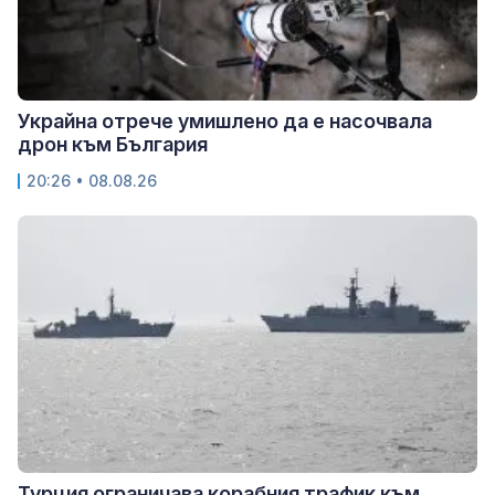
Украйна отрече умишлено да е насочвала
дрон към България
20:26 • 08.08.26
Турция ограничава корабния трафик към