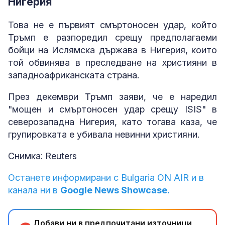
Нигерия
Това не е първият смъртоносен удар, който
Тръмп е разпоредил срещу предполагаеми
бойци на Ислямска държава в Нигерия, които
той обвинява в преследване на християни в
западноафриканската страна.
През декември Тръмп заяви, че е наредил
"мощен и смъртоносен удар срещу ISIS" в
северозападна Нигерия, като тогава каза, че
групировката е убивала невинни християни.
Снимка: Reuters
Останете информирани с Bulgaria ON AIR и в
канала ни в
Google News Showcase.
Добави ни в предпочитани източници