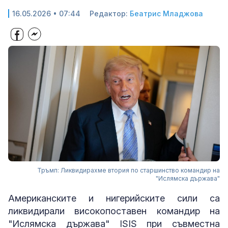
16.05.2026 • 07:44
Редактор:
Беатрис Младжова
Тръмп: Ликвидирахме втория по старшинство командир на
"Ислямска държава"
Американските и нигерийските сили са
ликвидирали високопоставен командир на
"Ислямска държава" ISIS при съвместна