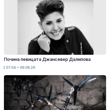
Почина певицата Джансевер Далипова
07:04 • 09.08.26