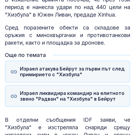
период е нанесла удари по над 440 цели на
"Хизбула" в Южен Ливан, предаде Xinhua.
Сред поразените обекти са складове за
оръжия с минохвъргачки и противотанкови
ракети, както и площадка за дронове.
Още по темата
Израел атакува Бейрут за първи път след
примирието с "Хизбула"
Израел ликвидира командир на елитното
звено "Радван" на "Хизбула" в Бейрут
В отделни съобщения IDF заяви, че
"Хизбула" е изстреляла снаряди срещу
израелски сили в южен Ливан и срещу