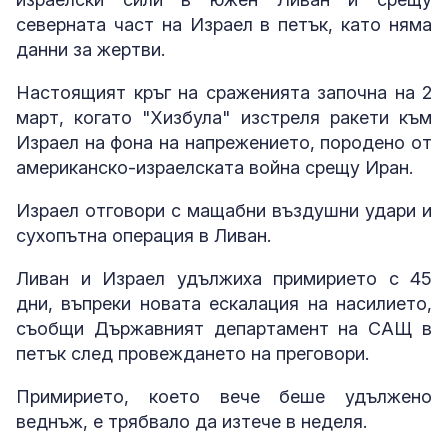
северната част на Израел в петък, като няма
данни за жертви.
Настоящият кръг на сраженията започна на 2
март, когато "Хизбула" изстреля ракети към
Израел на фона на напрежението, породено от
американско-израелската война срещу Иран.
Израел отговори с мащабни въздушни удари и
сухопътна операция в Ливан.
Ливан и Израел удължиха примирието с 45
дни, въпреки новата ескалация на насилието,
съобщи Държавният департамент на САЩ в
петък след провеждането на преговори.
Примирието, което вече беше удължено
веднъж, е трябвало да изтече в неделя.