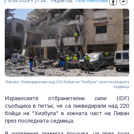
15.05.2026 • 21:34
Редактор:
Толя Николова
Израел: Ликвидирахме над 220 бойци на "Хизбула" през последната
седмица
Израелските отбранителни сили (IDF)
съобщиха в петък, че са ликвидирали над 220
бойци на "Хизбула" в южната част на Ливан
през последната седмица.
В изявление армията посочва, че през този