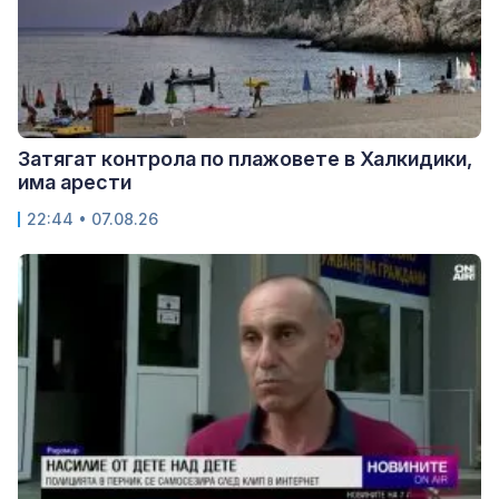
Затягат контрола по плажовете в Халкидики,
има арести
22:44 • 07.08.26