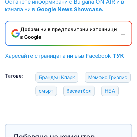
Останете информирани с Bulgaria ON AIR и в
канала ни в
Google News Showcase.
Добави ни в предпочитани източници
→
в Google
Харесайте страницата ни във Facebook
ТУК
Тагове:
Брандън Кларк
Мемфис Гризлис
смърт
баскетбол
НБА
Добавяне на коментар