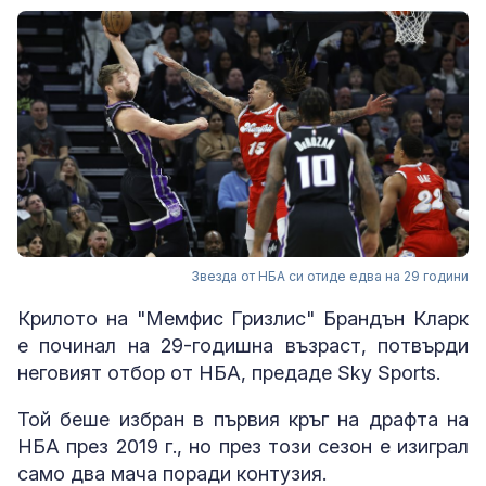
Звезда от НБА си отиде едва на 29 години
Крилото на "Мемфис Гризлис" Брандън Кларк
е починал на 29-годишна възраст, потвърди
неговият отбор от НБА, предаде Sky Sports.
Той беше избран в първия кръг на драфта на
НБА през 2019 г., но през този сезон е изиграл
само два мача поради контузия.