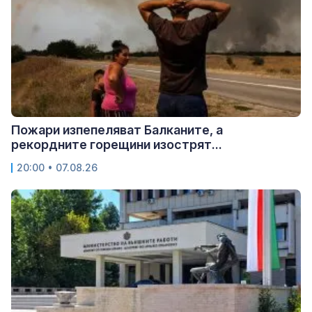
Пожари изпепеляват Балканите, а
рекордните горещини изострят...
20:00 • 07.08.26