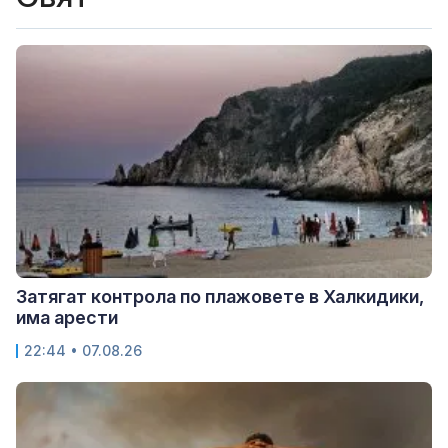
Затягат контрола по плажовете в Халкидики,
има арести
22:44 • 07.08.26