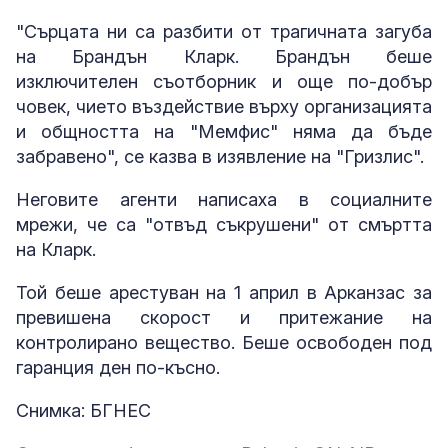
"Сърцата ни са разбити от трагичната загуба
на Брандън Кларк. Брандън беше
изключителен съотборник и още по-добър
човек, чието въздействие върху организацията
и общността на "Мемфис" няма да бъде
забравено", се казва в изявление на "Гризлис".
Неговите агенти написаха в социалните
мрежи, че са "отвъд съкрушени" от смъртта
на Кларк.
Той беше арестуван на 1 април в Арканзас за
превишена скорост и притежание на
контролирано вещество. Беше освободен под
гаранция ден по-късно.
Снимка: БГНЕС