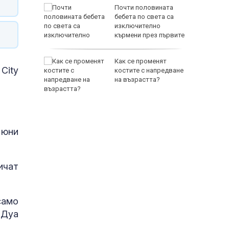
зни -
Почти половината
ои за
бебета по света са
изключително
кърмени през първите
шест месеца
и
Как се променят
City
ловдив с
костите с напредване
на възрастта?
 юни
ичат
само
 Дуа