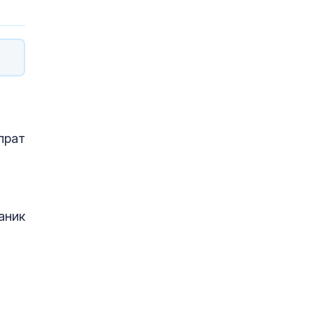
прат
аник