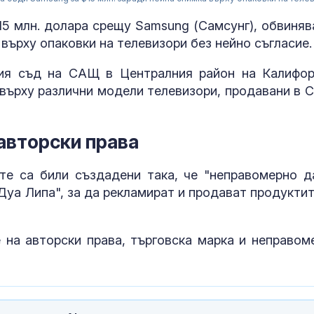
15 млн. долара срещу Samsung (Самсунг), обвиняв
 върху опаковки на телевизори без нейно съгласие.
ия съд на САЩ в Централния район на Калифор
 върху различни модели телевизори, продавани в 
авторски права
те са били създадени така, че "неправомерно д
Страната ни с
позиционира 
Дуа Липа", за да рекламират и продават продуктит
дестинация з
космически у
на авторски права, търговска марка и неправом
Една от 36: На
Острова се п
Lada Niva уник
хил. паунда