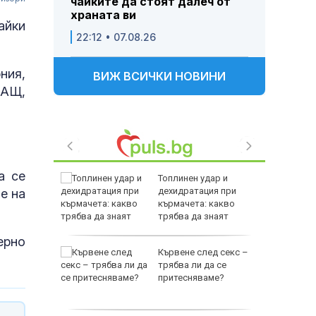
чайките да стоят далеч от
храната ви
айки
22:12 • 07.08.26
ния,
ВИЖ ВСИЧКИ НОВИНИ
САЩ,
а се
е
Топлинен удар и
като
дехидратация при
е на
а
кърмачета: какво
слуги
трябва да знаят
родителите
ерно
Кървене след секс –
родава
трябва ли да се
ат за 22
притесняваме?