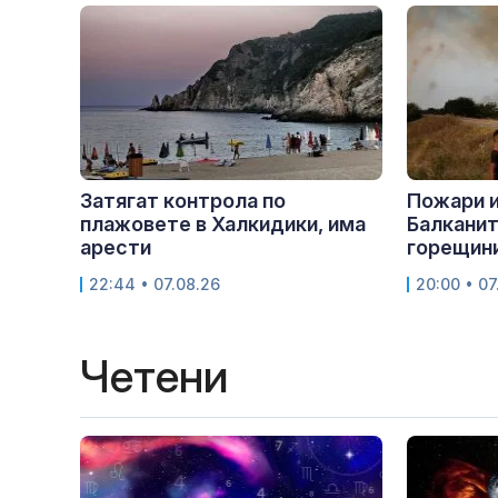
Затягат контрола по
Пожари 
плажовете в Халкидики, има
Балканит
арести
горещини
22:44 • 07.08.26
20:00 • 07
Четени