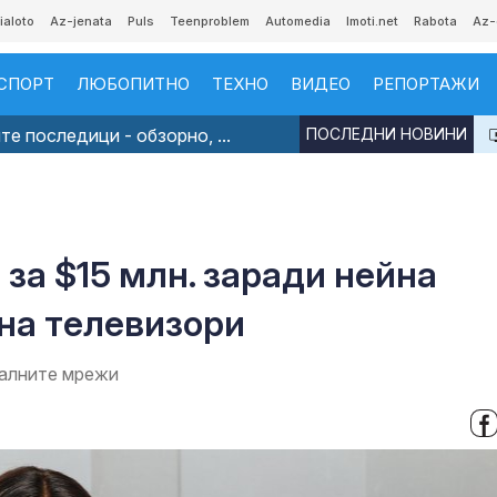
ialoto
Az-jenata
Puls
Teenproblem
Automedia
Imoti.net
Rabota
Az-
СПОРТ
ЛЮБОПИТНО
ТЕХНО
ВИДЕО
РЕПОРТАЖИ
е последици - обзорно, ...
ПОСЛЕДНИ НОВИНИ
за $15 млн. заради нейна
на телевизори
иалните мрежи