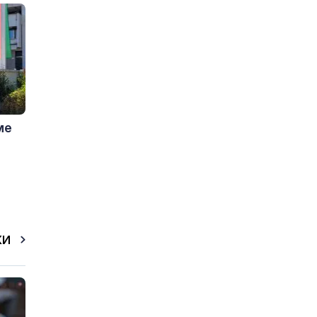
ме
КИ