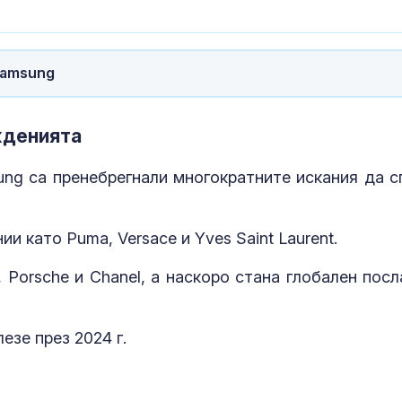
Samsung
жденията
ng са пренебрегнали многократните искания да с
 като Puma, Versace и Yves Saint Laurent.
 Porsche и Chanel, а наскоро стана глобален посл
езе през 2024 г.