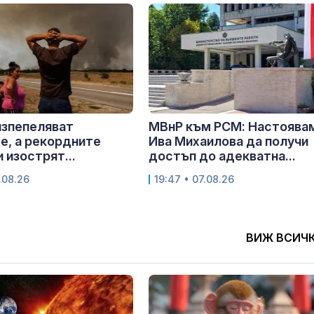
изпепеляват
МВнР към РСМ: Настоява
е, а рекордните
Ива Михаилова да получи
 изострят...
достъп до адекватна...
.08.26
19:47 • 07.08.26
ВИЖ ВСИЧ