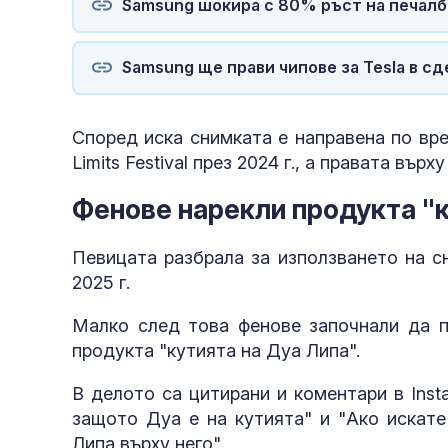
Samsung шокира с 80% ръст на печалб
Samsung ще прави чипове за Tesla в сд
Според иска снимката е направена по вре
Limits Festival през 2024 г., а правата в
Фенове нарекли продукта "к
Певицата разбрала за използването на с
2025 г.
Малко след това фенове започнали да п
продукта "кутията на Дуа Липа".
В делото са цитирани и коментари в Inst
защото Дуа е на кутията" и "Ако искат
Липа върху него".