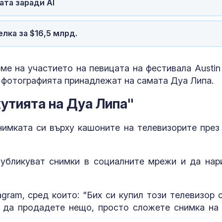
ата заради AI
Венера във Ве
какво предст
зодиите?
елка за $16,5 млрд.
Левски побед
ме на участието на певицата на фестивала Austin 
Локомотив П
2:0
ърху фотографията принадлежат на самата Дуа Липа.
утията на Дуа Липа"
нимката си върху кашоните на телевизорите през
убликуват снимки в социалните мрежи и да нар
agram, сред които: "Бих си купил този телевизор 
е да продадете нещо, просто сложете снимка на