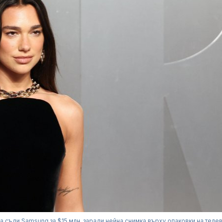
а съди Samsung за $15 млн. заради нейна снимка върху опаковки на теле