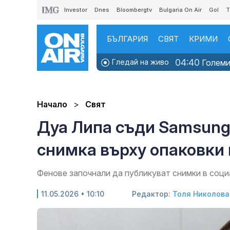
Investor
Dnes
Bloombergtv
Bulgaria On Air
Gol
T
БЪЛГАРИЯ
СВЯТ
КРИМИ
04:40
Гледай на живо
Големит
Начало
Свят
Дуа Липа съди Samsung 
снимка върху опаковки 
Фенове започнали да публикуват снимки в соц
11.05.2026 • 10:10
Редактор:
Толя Николова