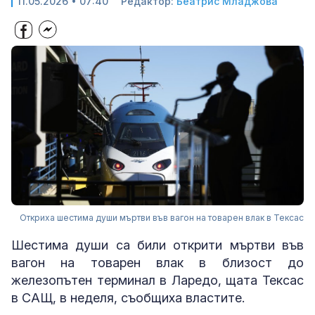
11.05.2026 • 07:40
Редактор:
Беатрис Младжова
Откриха шестима души мъртви във вагон на товарен влак в Тексас
Шестима души са били открити мъртви във
вагон на товарен влак в близост до
железопътен терминал в Ларедо, щата Тексас
в САЩ, в неделя, съобщиха властите.