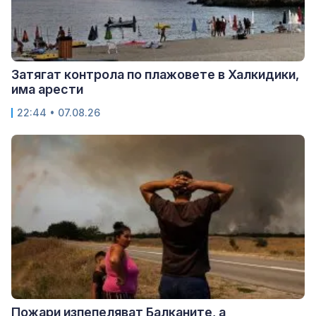
Затягат контрола по плажовете в Халкидики,
има арести
22:44 • 07.08.26
Пожари изпепеляват Балканите, а