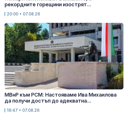
рекордните горещини изострят...
20:00 • 07.08.26
МВнР към РСМ: Настояваме Ива Михаилова
да получи достъп до адекватна...
19:47 • 07.08.26