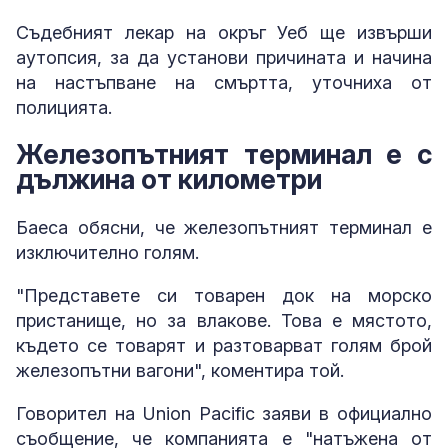
Съдебният лекар на окръг Уеб ще извърши
аутопсия, за да установи причината и начина
на настъпване на смъртта, уточниха от
полицията.
Железопътният терминал е с
дължина от километри
Баеса обясни, че железопътният терминал е
изключително голям.
"Представете си товарен док на морско
пристанище, но за влакове. Това е мястото,
където се товарят и разтоварват голям брой
железопътни вагони", коментира той.
Говорител на Union Pacific заяви в официално
съобщение, че компанията е "натъжена от