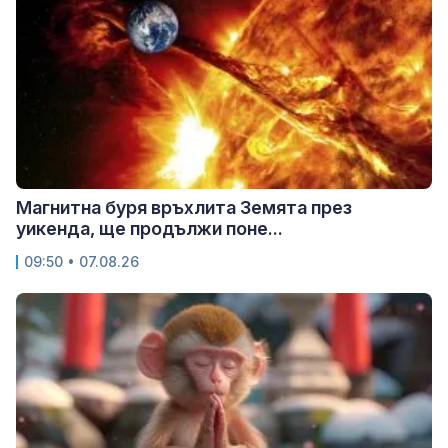
Магнитна буря връхлита Земята през
уикенда, ще продължи поне...
09:50 • 07.08.26