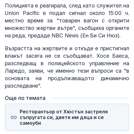
Полицията е реагирала, след като служител на
Union Pacific е подал сигнал около 15:00 ч.
местно време за "товарен вагон с открити
множество жертви вътре", съобщиха органите
на реда, предаде NBC News (Ен Би Си Нюз).
Възрастта на жертвите и откъде е пристигнал
влакът засега не се съобщават. Хосе Баеса,
разследващ в полицейското управление на
Ларедо, заяви, че именно тези въпроси са "в
основата на продължаващото динамично
разследване".
Още по темата
Ресторантьор от Хюстън застреля
съпругата си, двете им деца и се
самоуби