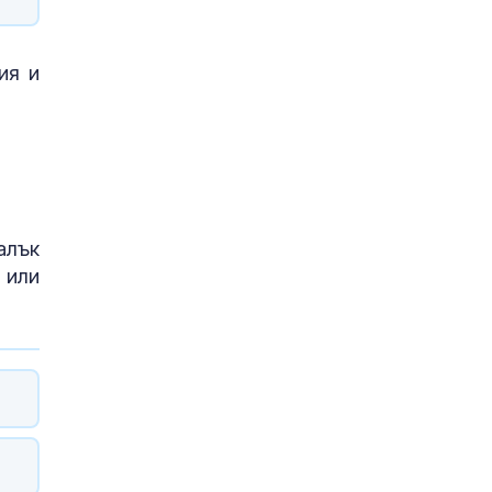
ия и
алък
 или