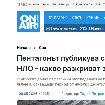
Investor
Dnes
Bloombergtv
Bulgaria On Air
Gol
T
БЪЛГАРИЯ
СВЯТ
КРИМИ
21:30
Гледай на живо
Новини
Начало
Свят
Пентагонът публикува с
НЛО - какво разкриват 
Съдържат данни от различни разследвания на
явления, обхващащи период от няколко десети
09.05.2026 • 11:35
Редактор:
Тодор Петров