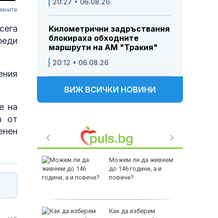
20:27 • 06.08.26
емните
сега
Километрични задръствания
блокираха обходните
реди
маршрути на АМ "Тракия"
20:12 • 06.08.26
ения
ВИЖ ВСИЧКИ НОВИНИ
е на
а от
енен
пешно
Можем ли да живеем
до 146 години, а и
столичен
повече?
ри пътни
Как да изберем