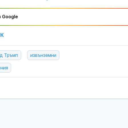
 Google
УК
д Тръмп
извънземни
ения