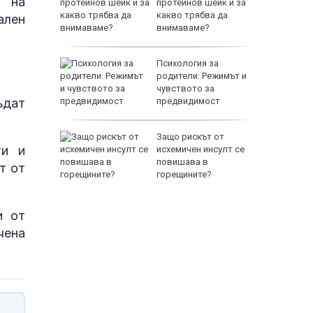
и на
е дават
протеинов шейк и за
агистрала
какво трябва да
ален
внимаваме?
икова
Психология за
петитни
родители: Режимът и
чувството за
ъдат
предвидимост
ък и
Защо рискът от
ти и
ката,
исхемичен инсулт се
руската
повишава в
т от
одерна
горещините?
и от
чена