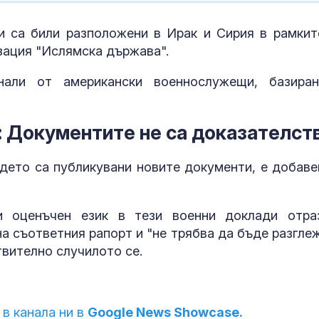
и са били разположени в Ирак и Сирия в рамкит
зация "Ислямска държава".
нали от американски военнослужещи, базира
 Документите не са доказателст
ъдето са публикувани новите документи, е добаве
и оценъчен език в тези военни доклади отра
на съответния рапорт и "не трябва да бъде разгле
твително случилото се.
 в канала ни в
Google News Showcase.