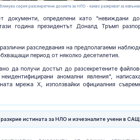
бликува серия разсекретени досиета за НЛО - какво разкриват за извънз
от документи, определени като "невиждани до
тази година президентът Доналд Тръмп разпо
различни разследвания на предполагаеми наблюд
обхващащи период от няколко десетилетия.
вно да получи достъп до разсекретените файлов
 неидентифицирани аномални явления", написах
ната мрежа Х, използвайки официалния съврем
Евакуираха с
посетители и
служители в 
 разкрие истината за НЛО и изчезналите учени в САЩ
мол
Шишков разк