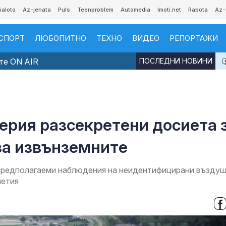
ialoto
Az-jenata
Puls
Teenproblem
Automedia
Imoti.net
Rabota
Az-
СПОРТ
ЛЮБОПИТНО
ТЕХНО
ВИДЕО
РЕПОРТАЖИ
те ON AIR
ПОСЛЕДНИ НОВИНИ
ерия разсекретени досиета 
за извънземните
 предполагаеми наблюдения на неидентифицирани възду
летия