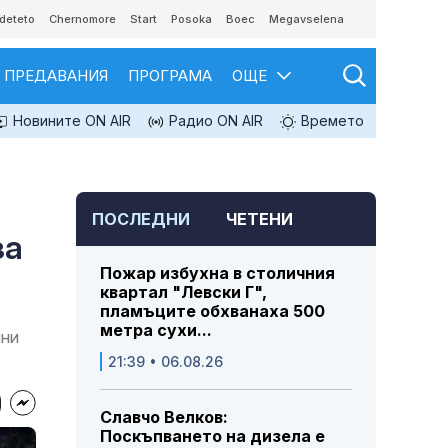
deteto
Chernomore
Start
Posoka
Boec
Megavselena
ПРЕДАВАНИЯ
ПРОГРАМА
ОЩЕ
Новините ON AIR
Радио ON AIR
Времето
ПОСЛЕДНИ
ЧЕТЕНИ
за
Пожар избухна в столичния
квартал "Левски Г",
пламъците обхванаха 500
метра сухи...
шни
21:39 • 06.08.26
Славчо Велков:
Поскъпването на дизела е