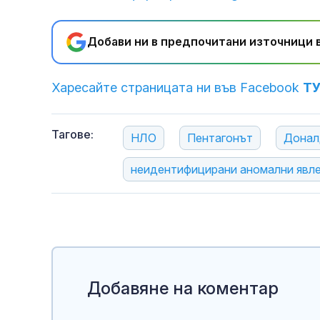
Добави ни в предпочитани източници в
Харесайте страницата ни във Facebook
Т
Тагове:
НЛО
Пентагонът
Донал
неидентифицирани аномални явл
Добавяне на коментар