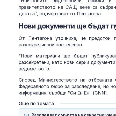
"Най-новите видеозаписи, снимки и
правителството на САЩ вече са събран
достъп", подчертават от Пентагона.
Нови документи ще бъдат п
От Пентагона уточниха, че предстои 
разсекретявани постепенно.
"Нови материали ще бъдат публикува
разсекретени, като нови серии документи
ведомството.
Според Министерството на отбраната 
Федералното бюро за разследване, но но
информация, съобщи "Си Ен Ен" (CNN).
Още по темата
Разследват смъртта на секретни учени