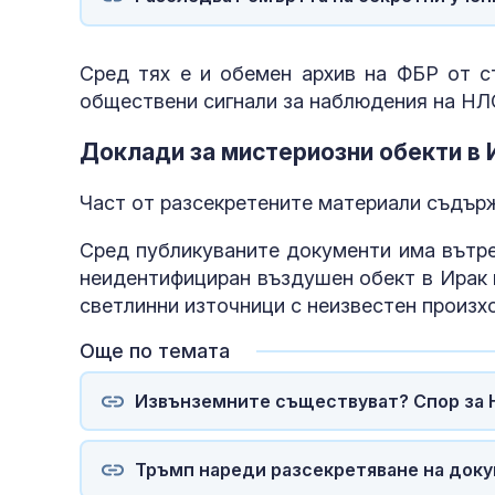
Сред тях е и обемен архив на ФБР от с
обществени сигнали за наблюдения на НЛО
Доклади за мистериозни обекти в 
Част от разсекретените материали съдърж
Сред публикуваните документи има вътр
неидентифициран въздушен обект в Ирак 
светлинни източници с неизвестен произхо
Още по темата
Извънземните съществуват? Спор за 
Тръмп нареди разсекретяване на доку