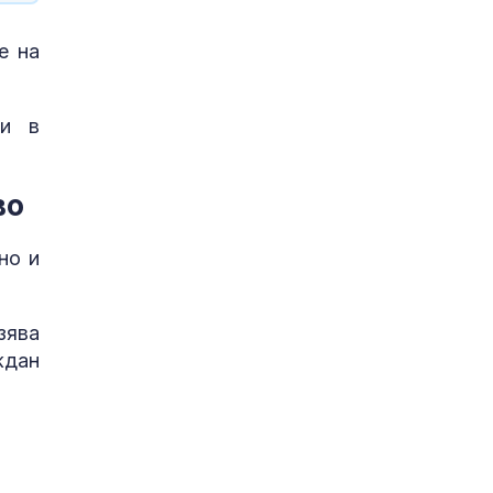
е на
ни в
во
но и
зява
ждан