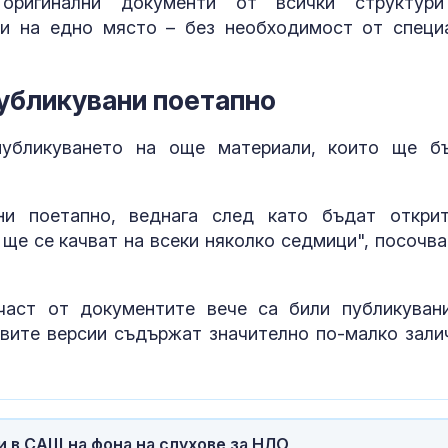
 оригинални документи от всички структур
схеми и как с
милиони, а м
и на едно място – без необходимост от специ
няма
Хали Бери пр
убликувани поетапно
погледите с а
снимки
публикуването на още материали, които ще б
Красота, бляс
ни поетапно, веднага след като бъдат откри
война: Блогър
която прави 
 ще се качват на всеки няколко седмици", посочва
пропаганда м
част от документите вече са били публикуван
вите версии съдържат значително по-малко зали
 в САЩ на фона на слухове за НЛО