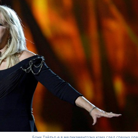
Бони Тайлър е в медикаментозна кома след спешна оп