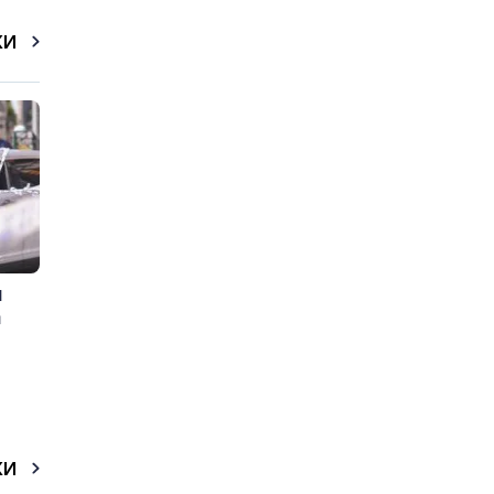
КИ
и
а
КИ