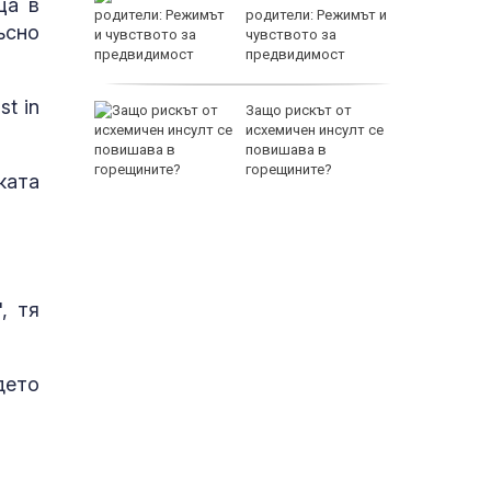
ща в
ката”
родители: Режимът и
ъсно
 облечен
чувството за
ЕО 16+)
предвидимост
EUR
t in
Z-10 за
Защо рискът от
исхемичен инсулт се
повишава в
тренират
горещините?
ската
800 EUR
, тя
дето