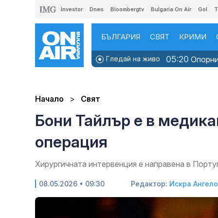
Investor
Dnes
Bloombergtv
Bulgaria On Air
Gol
T
БЪЛГАРИЯ
СВЯТ
КРИМИ
05:20
Гледай на живо
Опорни 
Начало
Свят
Бони Тайлър е в медик
операция
Хирургичната интервенция е направена в Порту
08.05.2026 • 09:30
Редактор:
Искра Ангел