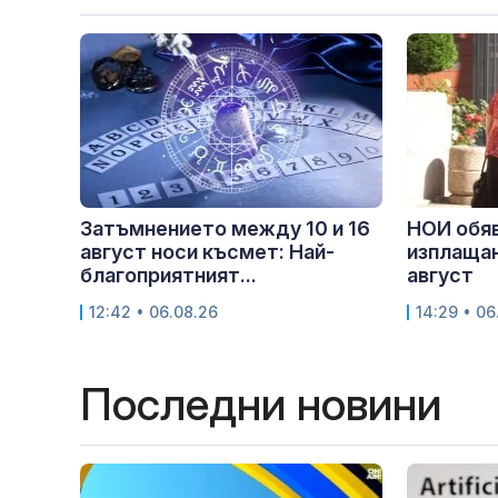
Затъмнението между 10 и 16
НОИ обяв
август носи късмет: Най-
изплащан
благоприятният...
август
12:42 • 06.08.26
14:29 • 06
Последни новини