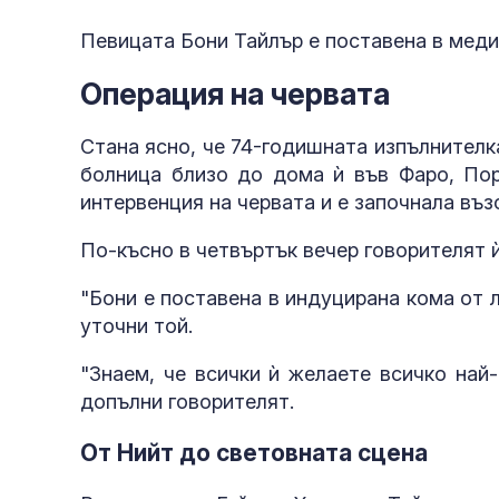
Певицата Бони Тайлър е поставена в меди
Операция на червата
Стана ясно, че 74-годишната изпълнителка
болница близо до дома ѝ във Фаро, Порт
интервенция на червата и е започнала въз
По-късно в четвъртък вечер говорителят 
"Бони е поставена в индуцирана кома от 
уточни той.
"Знаем, че всички ѝ желаете всичко най
допълни говорителят.
От Нийт до световната сцена