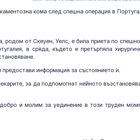
каментозна кома след спешна операция в Португа
, родом от Скеуен, Уелс, е била приета по спешно
угалия, в сряда, където е претърпяла хирургич
становяване.
ѝ предостави информация за състоянието ѝ.
Днес се прощ
журналиста и
лекарите, за да подпомогнат нейното възстановява
Димитър Шум
-добро и молим за уединение в този труден моме
Искандер и С
срещу изчерп
ПВО: Ново
предизвикате
Украйна
За наказание: