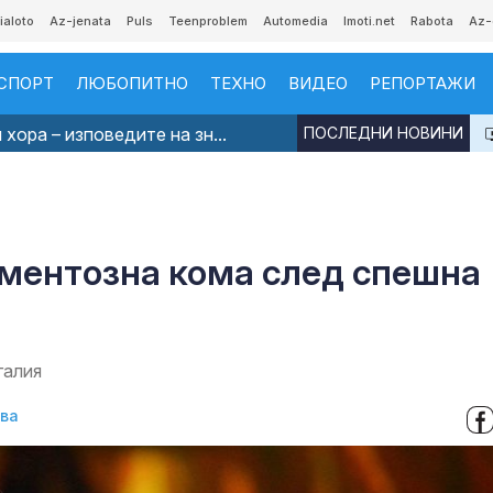
ialoto
Az-jenata
Puls
Teenproblem
Automedia
Imoti.net
Rabota
Az-
СПОРТ
ЛЮБОПИТНО
ТЕХНО
ВИДЕО
РЕПОРТАЖИ
хора – изповедите на зн...
ПОСЛЕДНИ НОВИНИ
аментозна кома след спешна
галия
ова