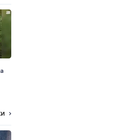
на
КИ