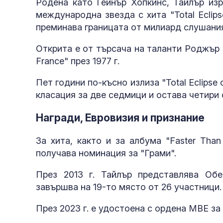
Родена като Гейнър Хопкинс, Тайлър из
международна звезда с хита "Total Eclipse
преминава границата от милиард слушания 
Открита е от търсача на таланти Роджър Б
France" през 1977 г.
Пет години по-късно излиза "Total Eclipse
класация за две седмици и остава четири
Награди, Евровизия и признание
За хита, както и за албума "Faster Than
получава номинация за "Грами".
През 2013 г. Тайлър представлява Обе
завършва на 19-то място от 26 участници.
През 2023 г. е удостоена с ордена MBE за