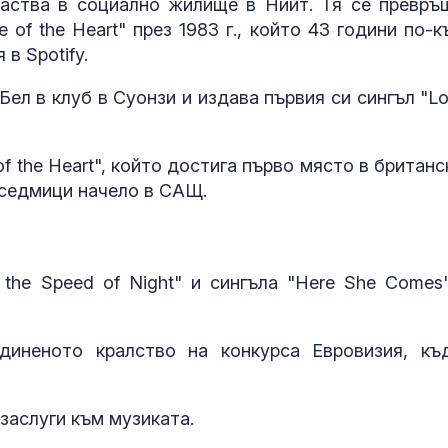
раства в социално жилище в Нийт. Тя се превръ
в “месомелач
 of the Heart" през 1983 г., който 43 години по-к
руски войник
в рокля (ВИД
в Spotify.
ел в клуб в Суонзи и издава първия си сингъл "Los
Китай тества 
опасни мисии:
щурмовите
хеликоптери 
 of the Heart", който достига първо място в британ
полети под радара
 седмици начело в САЩ.
 the Speed of Night" и сингъла "Here She Comes"
диненото кралство на конкурса Евровизия, къ
 заслуги към музиката.