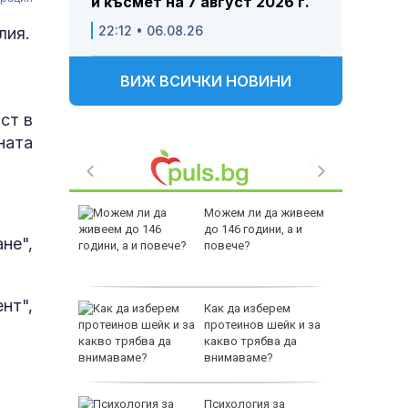
и късмет на 7 август 2026 г.
22:12 • 06.08.26
лия.
ВИЖ ВСИЧКИ НОВИНИ
ст в
ната
аваме с
Можем ли да живеем
 писател
до 146 години, а и
не",
налиев
повече?
нт",
-400
Как да изберем
ваща се
протеинов шейк и за
какво трябва да
лство за
внимаваме?
 Пратиха
Психология за