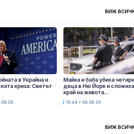
ВИЖ ВСИЧ
ойната в Украйна и
Майка и баба убиха четир
ката криза: Светът
деца в Ню Йорк и сложих
край на живота...
.08.26
19:44 • 06.08.26
ВИЖ ВСИЧ