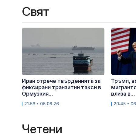
Свят
Иран отрече твърденията за
Тръмп, в
фиксирани транзитни такси в
мигрантс
Ормузкия...
влиза в...
21:56 • 06.08.26
20:45 • 06
Четени