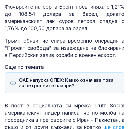
Фючърсите на сорта Брент поевтиняха с 1,21%
до 108,54 долара за барел, докато
американският лек суров петрол спадна с
1,76% до 100,50 долара за барел.
Тръмп обяви, че спира временно операцията
"Проект свобода" за извеждане на блокирани
в Персийския залив кораби с военен ескорт.
Още по темата
ОАЕ напуска ОПЕК: Какво означава това
за петролните пазари?
В пост в социалната си мрежа Truth Social
американският лидер написа, че по молба на
посредника в преговорите с Иран - Пакистан, а
също и от други държави, за кратко
ще спре