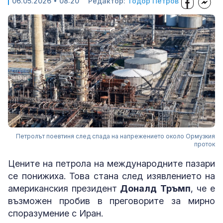
06.05.2026 • 08:20
Редактор:
Тодор Петров
Петролът поевтиня след спада на напрежението около Ормузкия
проток
Цените на петрола на международните пазари
се понижиха. Това стана след изявлението на
американския президент
Доналд Тръмп
, че е
възможен пробив в преговорите за мирно
споразумение с Иран.