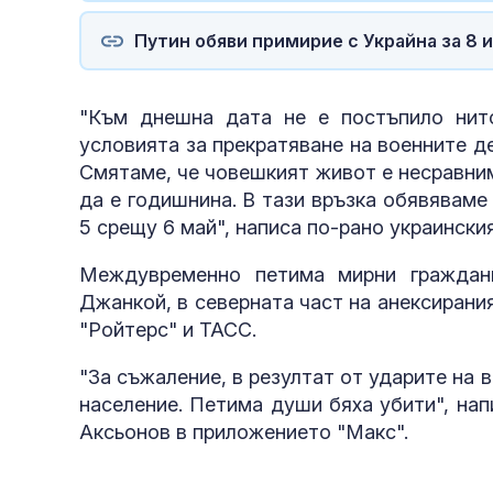
Путин обяви примирие с Украйна за 8 и
"Към днешна дата не е постъпило нит
условията за прекратяване на военните де
Смятаме, че човешкият живот е несравним
да е годишнина. В тази връзка обявяваме
5 срещу 6 май", написа по-рано украински
Междувременно петима мирни граждани
Джанкой, в северната част на анексирания
"Ройтерс" и ТАСС.
"За съжаление, в резултат от ударите на
население. Петима души бяха убити", на
Аксьонов в приложението "Макс".