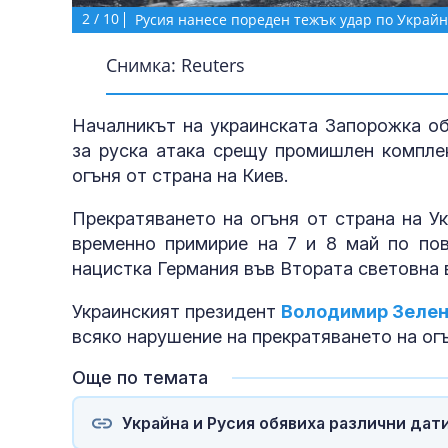
2
/
10
Русия нанесе пореден тежък удар по Украй
Снимка: Reuters
Началникът на украинската Запорожка о
за руска атака срещу промишлен комплек
огъня от страна на Киев.
Прекратяването на огъня от страна на У
временно примирие на 7 и 8 май по по
нацистка Германия във Втората световна 
Украинският президент
Володимир Зелен
всяко нарушение на прекратяването на ог
Още по темата
Украйна и Русия обявиха различни дат