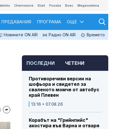
deteto
Chernomore
Start
Posoka
Boec
Megavselena
ПРЕДАВАНИЯ
ПРОГРАМА
ОЩЕ
Новините ON AIR
Радио ON AIR
Времето
ПОСЛЕДНИ
ЧЕТЕНИ
Противоречиви версии на
шофьора и свидетел за
сваленото момче от автобус
край Плевен
13:16 • 07.08.26
Корабът на "Грийнпийс"
акостира във Варна и отваря