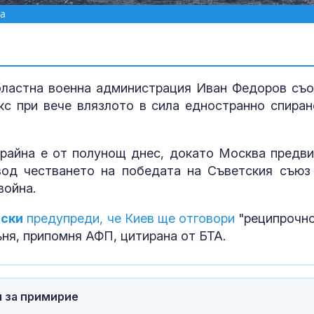
на
бластна военна администрация Иван Федоров съ
с при вече влязлото в сила едностранно спиран
крайна е от полунощ днес, докато Москва предв
вод честването на победата на Съветския съюз
война.
ски
предупреди, че Киев ще отговори
"реципрочно
Иззетият фен
за близо 200 
ъня, припомня АФП, цитирана от БТА.
евро, ГДБОП 
данни за нар
(ВИДЕО)
Чужденци
и за примирие
самокатастр