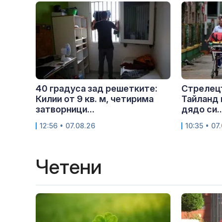
40 градуса зад решетките:
Стрелецъ
Килии от 9 кв. м, четирима
Тайланд 
затворници...
дядо си..
12:56 • 07.08.26
10:35 • 07
Четени