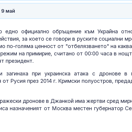
удариха се в
мантинела, ка
 9 май
дърво
Малолетните
Георги повече
о едно официално обръщение към Украйна отн
(СНИМКИ)
йствия, за което се говори в руските социални мр
о по-голяма ценност от "отбелязването" на каква
Транспортния
 режим на примирие, считано от 00:00 часа в нощт
министър: Не 
ят президент.
морално да с
дете със СОП
 загинаха при украинска атака с дронове в 
 от Русия през 2014 г. Кримски полуостров, преда
 вражески дронове в Джанкой има жертви сред мир
писа назначеният от Москва местен губернатор Се