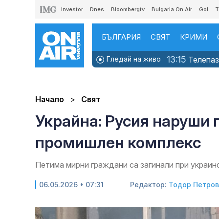
Investor
Dnes
Bloombergtv
Bulgaria On Air
Gol
T
БЪЛГАРИЯ
СВЯТ
КРИМИ
13:15
Гледай на живо
Телепаза
Начало
Свят
Украйна: Русия наруши 
промишлен комплекс
Петима мирни граждани са загинали при украин
06.05.2026 • 07:31
Редактор:
Тодор Петров