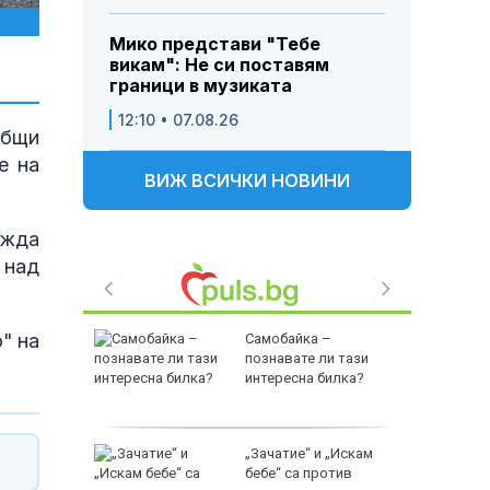
Мико представи "Тебе
викам": Не си поставям
граници в музиката
12:10 • 07.08.26
общи
е на
ВИЖ ВСИЧКИ НОВИНИ
ижда
 над
" на
танил е
Самобайка –
млн.
познавате ли тази
с нови
интересна билка?
когрупата
„Зачатие“ и „Искам
офираха,
бебе“ са против