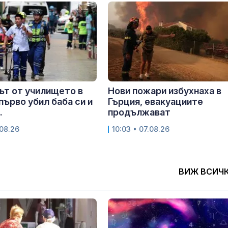
т от училището в
Нови пожари избухнаха в
първо убил баба си и
Гърция, евакуациите
.
продължават
.08.26
10:03 • 07.08.26
ВИЖ ВСИЧ