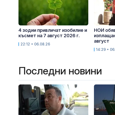
4 зодии привличат изобилие и
НОИ обяв
късмет на 7 август 2026 г.
изплащан
август
22:12 • 06.08.26
14:29 • 06
Последни новини