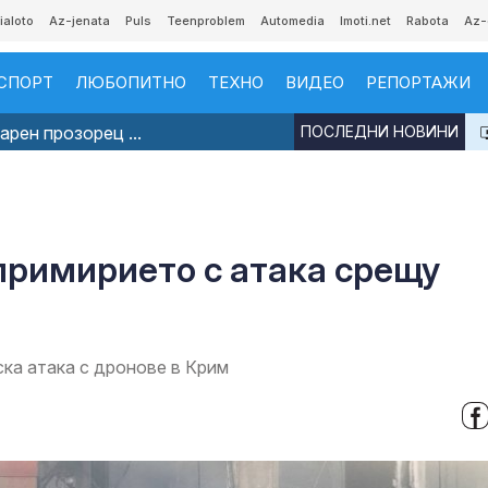
ialoto
Az-jenata
Puls
Teenproblem
Automedia
Imoti.net
Rabota
Az-
СПОРТ
ЛЮБОПИТНО
ТЕХНО
ВИДЕО
РЕПОРТАЖИ
рен прозорец ...
ПОСЛЕДНИ НОВИНИ
примирието с атака срещу
ска атака с дронове в Крим