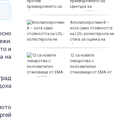
прехвърлянето на
навка и
Центъра за
асистирана репродукция към НЗОК
 били
Аполипопротеин B –
 от час
кога само стойността
осно
на LDL-холестерола не
стига за оценка на
ежи.
сърдечносъдовия риск?
то и
т
12 са новите
а на
е
лекарства с
е свали
положително
становище от ЕМА от
град
юли 2026 г.
доха
ното
ргей