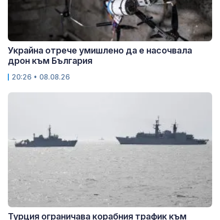
Украйна отрече умишлено да е насочвала
дрон към България
20:26 • 08.08.26
Турция ограничава корабния трафик към