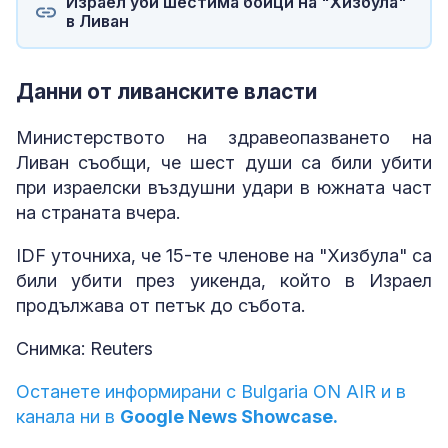
Израел уби шестима бойци на "Хизбула"
в Ливан
Данни от ливанските власти
Министерството на здравеопазването на
Ливан съобщи, че шест души са били убити
при израелски въздушни удари в южната част
на страната вчера.
IDF уточниха, че 15-те членове на "Хизбула" са
били убити през уикенда, който в Израел
продължава от петък до събота.
Снимка: Reuters
Останете информирани с Bulgaria ON AIR и в
канала ни в
Google News Showcase.