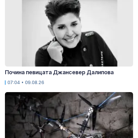
Почина певицата Джансевер Далипова
07:04 • 09.08.26