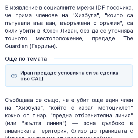
В изявление в социалните мрежи IDF посочиха,
че трима членове на "Хизбула", "които са
пътували във ван, въоръжени с оръжия", са
били убити в Южен Ливан, без да се уточнява
точното местоположение, предаде The
Guardian (Гардиън).
Още по темата
Иран предаде условията си за сделка
със САЩ
Съобщава се също, че е убит още един член
на "Хизбула", "който е карал мотоциклет"
южно от т.нар. "предна отбранителна линия"
(или "жълта линия") — зона дълбоко в
ливанската територия, близо до границата с