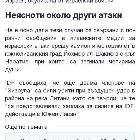
Израел, окупирана от израелски войски.
Неясноти около други атаки
Не е ясно дали тези случаи са свързани с по-
ранни съобщения в ливанските медии за
израелски атаки срещу камион и мотоциклет в
южноливанския град Йохмор ал-Шакиф в окръг
Набатие, при които са загинали четирима
души.
IDF съобщиха, че още двама членове на
"Хизбула" са били убити при въздушен удар в
района на река Литани, като се твърди, че те
"са представлявали заплаха за силите на IDF,
действащи в Южен Ливан".
Още по темата