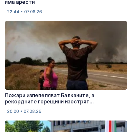
има арести
22:44 • 07.08.26
Пожари изпепеляват Балканите, а
рекордните горещини изострят...
20:00 • 07.08.26