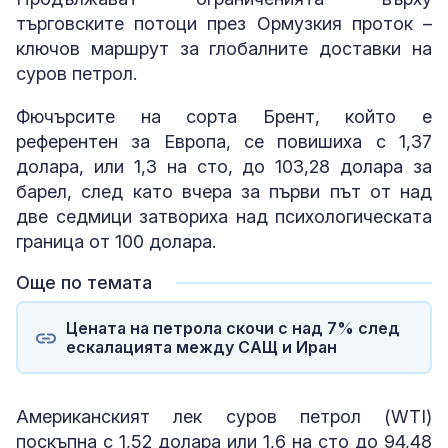
търговските потоци през Ормузкия проток –
ключов маршрут за глобалните доставки на
суров петрол.
Фючърсите на сорта Брент, който е
референтен за Европа, се повишиха с 1,37
долара, или 1,3 на сто, до 103,28 долара за
барел, след като вчера за първи път от над
две седмици затвориха над психологическата
граница от 100 долара.
Още по темата
Цената на петрола скочи с над 7% след
ескалацията между САЩ и Иран
Американският лек суров петрол (WTI)
поскъпна с 1,52 долара или 1,6 на сто до 94,48