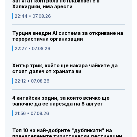
Затягат контрола по плажовете в
Халкидики, има арести
22:44 • 07.08.26
Турция внедри AI система за откриване на
терористични организации
22:27 • 07.08.26
Хитър трик, който ще накара чайките да
стоят далеч от храната ви
22:12 • 07.08.26
4 китайски зодии, за които всичко ще
започне да се нарежда на 8 август
21:56 • 07.08.26
Топ 10 на най-добрите "дубликати" на
пренаселените туристически дестинации