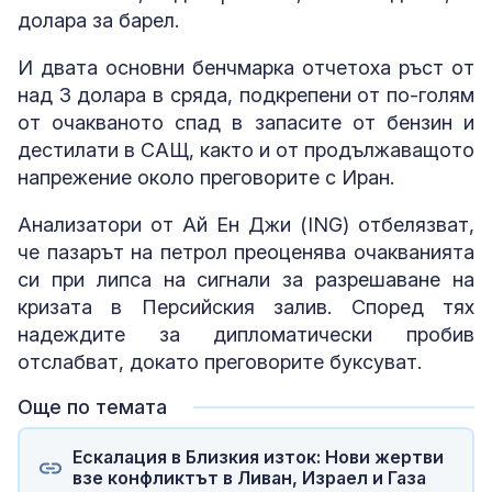
долара за барел.
И двата основни бенчмарка отчетоха ръст от
над 3 долара в сряда, подкрепени от по-голям
от очакваното спад в запасите от бензин и
дестилати в САЩ, както и от продължаващото
напрежение около преговорите с Иран.
Анализатори от Ай Ен Джи (ING) отбелязват,
че пазарът на петрол преоценява очакванията
си при липса на сигнали за разрешаване на
кризата в Персийския залив. Според тях
надеждите за дипломатически пробив
отслабват, докато преговорите буксуват.
Още по темата
Ескалация в Близкия изток: Нови жертви
взе конфликтът в Ливан, Израел и Газа