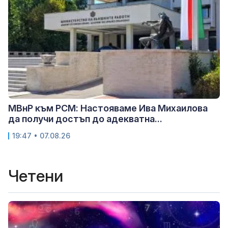
МВнР към РСМ: Настояваме Ива Михаилова
да получи достъп до адекватна...
19:47 • 07.08.26
Четени