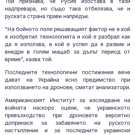
Той признава, че Русия изостава в тази
надпревара, но също така отбелязва, че и
руската страна прави напредък.
"На бойното поле решаващият фактор не е кой
е изобретил технологията и кой е разбрал как
да я използва, а кой е успял да я развие и
внедри в голям мащаб за дълъг период от
време", казва той.
Последните технологични постижения вече
дават на Украйна ясно предимство при
използването на дронове, смятат анализатори.
Американският Институт за изследване на
войната наскоро оцени, че украинското
превъзходство при дроновете вероятно
допринася за забавянето на руското
настъпление и за последните украински