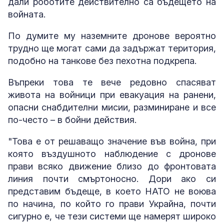
дали роботите действително са бъдещето на
войната.
По думите му наземните дронове вероятно
трудно ще могат сами да задържат територия,
подобно на танкове без пехотна подкрепа.
Въпреки това те вече редовно спасяват
живота на войници при евакуация на ранени,
опасни снабдителни мисии, разминиране и все
по-често – в бойни действия.
"Това е от решаващо значение във война, при
която въздушното наблюдение с дронове
прави всяко движение близо до фронтовата
линия почти смъртоносно. Дори ако си
представим бъдеще, в което НАТО не воюва
по начина, по който го прави Украйна, почти
сигурно е, че тези системи ще намерят широко