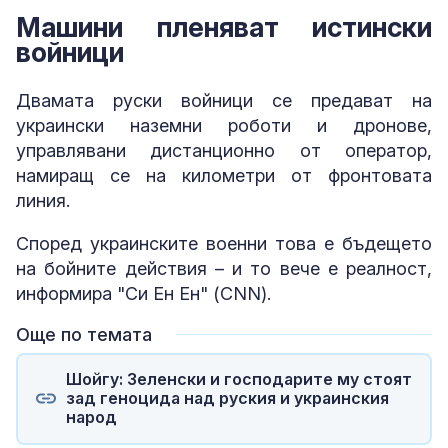
Машини пленяват истински
войници
Двамата руски войници се предават на
украински наземни роботи и дронове,
управлявани дистанционно от оператор,
намиращ се на километри от фронтовата
линия.
Според украинските военни това е бъдещето
на бойните действия – и то вече е реалност,
информира "Си Ен Ен" (CNN).
Още по темата
Шойгу: Зеленски и господарите му стоят
зад геноцида над руския и украинския
народ