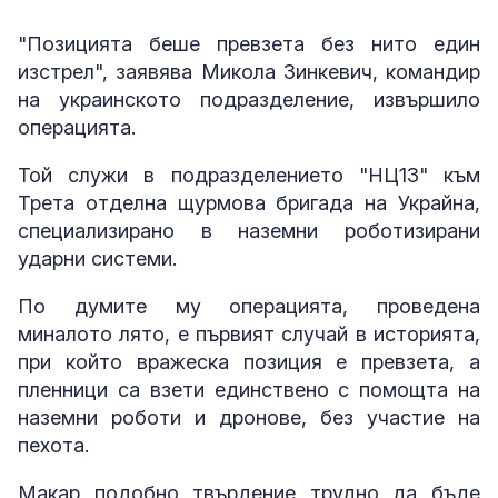
"Позицията беше превзета без нито един
изстрел", заявява Микола Зинкевич, командир
на украинското подразделение, извършило
операцията.
Той служи в подразделението "НЦ13" към
Трета отделна щурмова бригада на Украйна,
специализирано в наземни роботизирани
ударни системи.
По думите му операцията, проведена
миналото лято, е първият случай в историята,
при който вражеска позиция е превзета, а
пленници са взети единствено с помощта на
наземни роботи и дронове, без участие на
пехота.
Макар подобно твърдение трудно да бъде