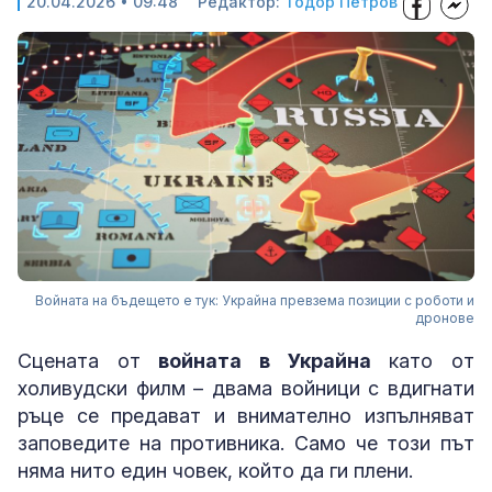
20.04.2026 • 09:48
Редактор:
Тодор Петров
Войната на бъдещето е тук: Украйна превзема позиции с роботи и
дронове
Сцената от
войната в Украйна
като от
холивудски филм – двама войници с вдигнати
ръце се предават и внимателно изпълняват
заповедите на противника. Само че този път
няма нито един човек, който да ги плени.