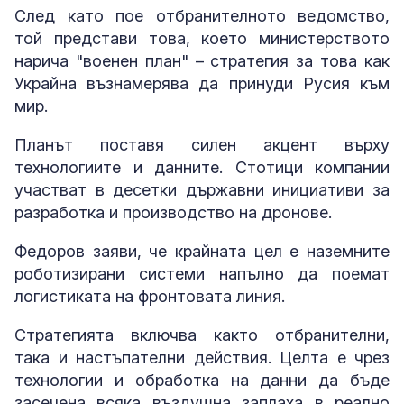
След като пое отбранителното ведомство,
той представи това, което министерството
нарича "военен план" – стратегия за това как
Украйна възнамерява да принуди Русия към
мир.
Планът поставя силен акцент върху
технологиите и данните. Стотици компании
участват в десетки държавни инициативи за
разработка и производство на дронове.
Федоров заяви, че крайната цел е наземните
роботизирани системи напълно да поемат
логистиката на фронтовата линия.
Стратегията включва както отбранителни,
така и настъпателни действия. Целта е чрез
технологии и обработка на данни да бъде
засечена всяка въздушна заплаха в реално