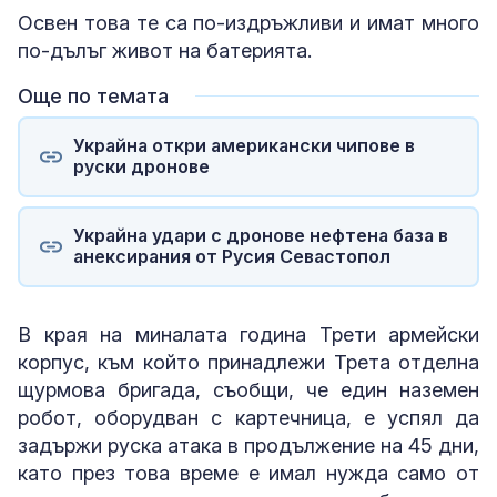
Освен това те са по-издръжливи и имат много
по-дълъг живот на батерията.
Още по темата
Украйна откри американски чипове в
руски дронове
Украйна удари с дронове нефтена база в
анексирания от Русия Севастопол
В края на миналата година Трети армейски
корпус, към който принадлежи Трета отделна
щурмова бригада, съобщи, че един наземен
робот, оборудван с картечница, е успял да
задържи руска атака в продължение на 45 дни,
като през това време е имал нужда само от