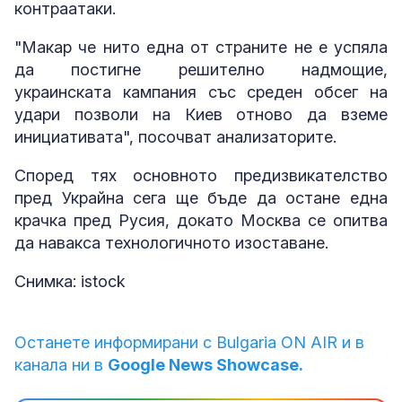
контраатаки.
"Макар че нито една от страните не е успяла
да постигне решително надмощие,
украинската кампания със среден обсег на
удари позволи на Киев отново да вземе
инициативата", посочват анализаторите.
Според тях основното предизвикателство
пред Украйна сега ще бъде да остане една
крачка пред Русия, докато Москва се опитва
да навакса технологичното изоставане.
Снимка: istock
Останете информирани с Bulgaria ON AIR и в
канала ни в
Google News Showcase.