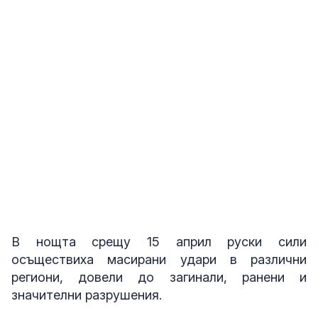
1
от
11
Последствията от ударите с дронове в Украйна
Снимка: Reuters
В нощта срещу 15 април руски сили
осъществиха масирани удари в различни
региони, довели до загинали, ранени и
значителни разрушения.