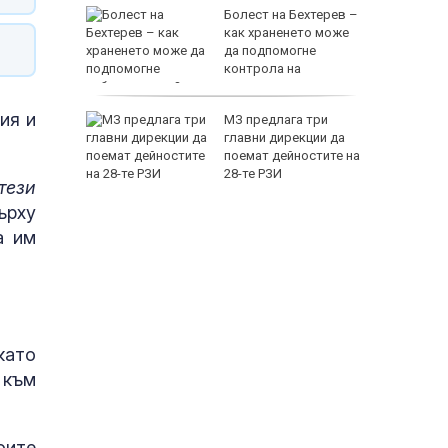
 реагира
Болест на Бехтерев –
о на
как храненето може
 в
да подпомогне
контрола на
заболяването?
ия и
МЗ предлага три
а
главни дирекции да
ху
поемат дейностите на
ганизъм?
28-те РЗИ
тези
ърху
а им
като
 към
оите