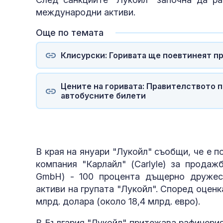
международни активи.
Още по темата
Клисурски: Горивата ще поевтинеят п
Цените на горивата: Правителството п
автобусните билети
В края на януари "Лукойл" съобщи, че е 
компания "Карлайл" (Carlyle) за продаж
GmbH) - 100 процента дъщерно дружес
активи на групата "Лукойл". Според оценк
млрд. долара (около 18,4 млрд. евро).
В България "Лукойл" притежава рафинери