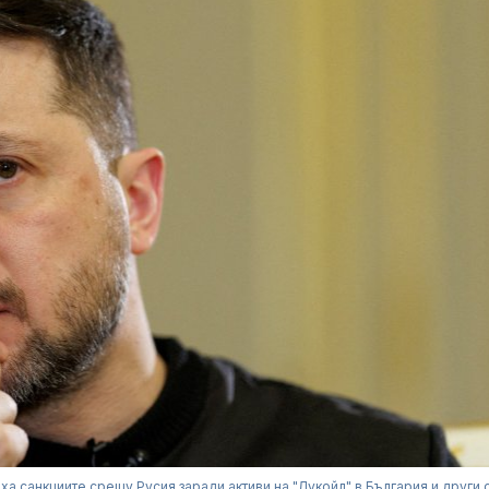
ха санкциите срещу Русия заради активи на "Лукойл" в България и други 