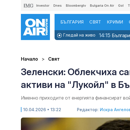
Investor
Dnes
Bloombergtv
Bulgaria On Air
Gol
T
БЪЛГАРИЯ
СВЯТ
КРИМИ
14:15
Гледай на живо
България
Начало
Свят
Зеленски: Облекчиха с
активи на "Лукойл" в Б
Именно приходите от енергията финансират вой
10.04.2026 • 13:22
Редактор:
Искра Ангело