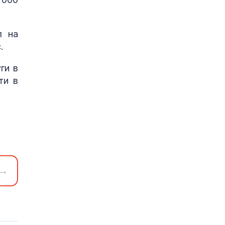
л на
.
ги в
ти в
→