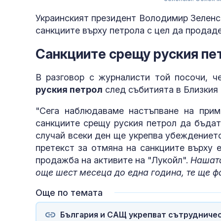
Украинският президент Володимир Зеленск
санкциите върху петрола с цел да продаде
Санкциите срещу руския пе
В разговор с журналисти той посочи, ч
руския петрол
след събитията в Близкия 
"Сега наблюдаваме настъпване на прим
санкциите срещу руския петрол да бъдат
случай всеки ден ще укрепва убеждението 
претекст за отмяна на санкциите върху 
продажба на активите на "Лукойл".
Нашата
още шест месеца до една година, те ще ф
Още по темата
България и САЩ укрепват сътрудничес