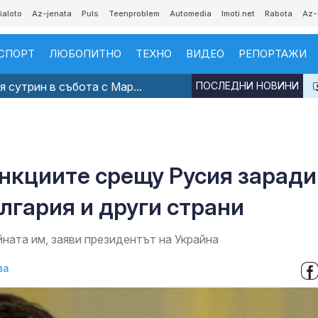
ialoto
Az-jenata
Puls
Teenproblem
Automedia
Imoti.net
Rabota
Az-
СПОРТ
ЛЮБОПИТНО
ТЕХНО
ВИДЕО
РЕПОРТАЖИ
 сутрин в събота с Мар...
ПОСЛЕДНИ НОВИНИ
анкциите срещу Русия заради
ългария и други страни
ната им, заяви президентът на Украйна
ва