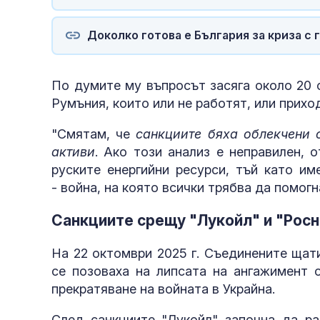
Доколко готова е България за криза с 
По думите му въпросът засяга около 20 
Румъния, които или не работят, или прихо
"Смятам, че
санкциите бяха облекчени о
активи
. Ако този анализ е неправилен, 
руските енергийни ресурси, тъй като им
- война, на която всички трябва да помогн
Санкциите срещу "Лукойл" и "Рос
На 22 октомври 2025 г. Съединените щат
се позоваха на липсата на ангажимент 
прекратяване на войната в Украйна.
След санкциите "Лукойл" започна да ра