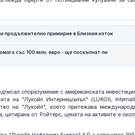
ри продължително примирие в Близкия изток
омага със 100 млн. евро - ще поскъпнат ли
подписал споразумение с американската инвестици
бата на "Лукойл Интернешънъл" (LUKOIL Internati
тво на "Лукойл", което притежава международ
а, цитирана от Ройтерс, цената на активите е окол
ята "Лукойл Нефтохим Бургас" АД с капацитет 190