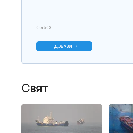
0
от 500
ДОБАВИ
Свят