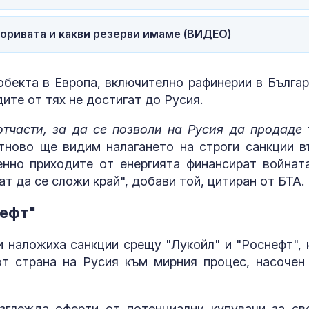
Николов: МВР
своевременн
горивата и какви резерви имаме (ВИДЕО)
напрежението
Банско
обекта в Европа, включително рафинерии в Българ
Как действа
употребата н
дите от тях не достигат до Русия.
фентанил вър
човешкия ор
тчасти, за да се позволи на Русия да продаде 
отново ще видим налагането на строги санкции в
енно приходите от енергията финансират войнат
ат да се сложи край", добави той, цитиран от БТА.
нефт"
и наложиха санкции срещу "Лукойл" и "Роснефт", 
от страна на Русия към мирния процес, насочен
зглежда оферти от потенциални купувачи за св