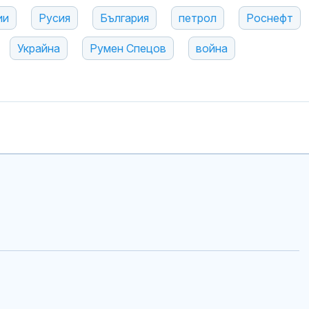
ии
Русия
България
петрол
Роснефт
Украйна
Румен Спецов
война