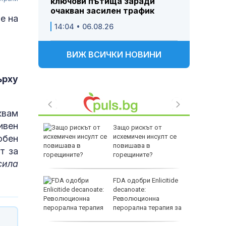
ключови пътища заради
очакван засилен трафик
е на
14:04 • 06.08.26
ВИЖ ВСИЧКИ НОВИНИ
ърху
квам
ивен
рославци
Защо рискът от
аден
исхемичен инсулт се
обен
повишава в
т за
 център
горещините?
сила
ПБ
FDA одобри Еnlicitide
 Турция
decanoate:
Хан
Революционна
перорална терапия за
висок холестерол