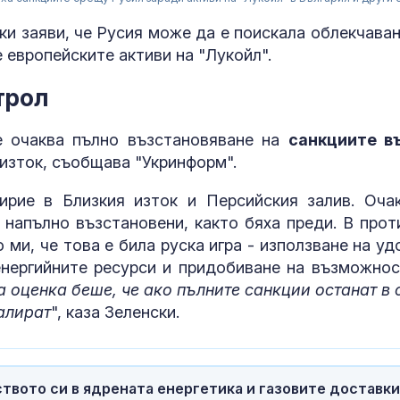
и заяви, че Русия може да е поискала облекчаван
 европейските активи на "Лукойл".
трол
е очаква пълно възстановяване на
санкциите в
изток, съобщава "Укринформ".
ирие в Близкия изток и Персийския залив. Оча
 напълно възстановени, както бяха преди. В прот
Радев: В Доб
ще бъде изгр
ми, че това е била руска игра - използване на уд
космически и
енергийните ресурси и придобиване на възможнос
технологичен
 оценка беше, че ако пълните санкции останат в 
алират
", каза Зеленски.
Костадинов: 
предадоха на
находището “
Тервел”
твото си в ядрената енергетика и газовите доставки