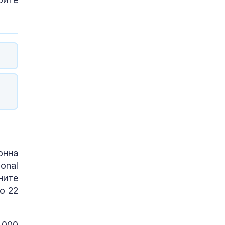
онна
onal
ните
о 22
 000